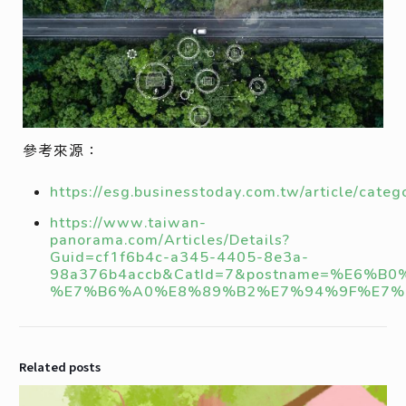
參考來源：
https://esg.businesstoday.com.tw/article/ca
https://www.taiwan-
panorama.com/Articles/Details?
Guid=cf1f6b4c-a345-4405-8e3a-
98a376b4accb&CatId=7&postname=%E
%E7%B6%A0%E8%89%B2%E7%94%9F%E7%94
Related posts