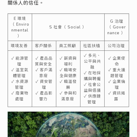
關係人的信任。
E 環境
G 治理
（ Enviro
S 社會（ Social ）
（ Gover
nmental
nance ）
）
環境友善
客戶關係
員工照顧
社區扶植
公司治理
✓ 多元、
✓ 能源管
✓ 產品品
✓ 薪資與
✓ 企業使
公平與共
理
質與安全
福利
命
融
✓ 溫室氣
✓ 客戶滿
✓ 職場安
✓ 重大議
✓ 在地採
體管理
意度
全與健康
題管理
購與聘僱
✓ 水資源
✓ 資安管
✓ 職涯發
✓ 企業倫
✓ 社會公
管理
理
展
理
益與倡議
✓ 廢棄物
✓ 產品影
✓ 參與和
✓ 資訊揭
✓ 供應鏈
處理
響力
滿意度
露
管理