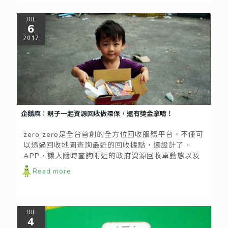
JUL
6
2017
企鵝麻：親子一起資源回收做環保，還有獎金拿唷！
zero zero是全台首創的全方位回收服務平台，不僅可
以透過回收地圖查詢最近的回收據點，還設計了
APP，讓人隨時查詢附近的政府資源回收車動態以及
居家附近的資源回收中心所在地點，真的超級方便的!!
Read more
小海豚是貼心的小孩~都會主動幫忙做家事，看到企鵝
麻再做甚麼都會主動來幫忙~~雖然搬不動大紙箱，但
小海豚還是堅持要幫企鵝麻丟紙箱。
JUL
4