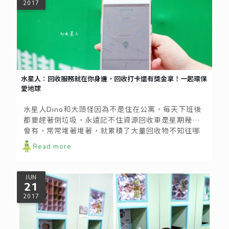
2017
水星人：回收服務就在你身邊，回收打卡還有獎金拿！一起環保
愛地球
水星人Dino和大頭怪因為不是住在公寓，每天下班後
都要趕著倒垃圾，永遠記不住資源回收車是星期幾才
會有，常常堆著堆著，就累積了大量回收物不知往哪
放，今天就來分享一個實用的生活資訊，zero zero
Read more
回收服務 來自台灣最大的資源回收體系
JUN
21
2017