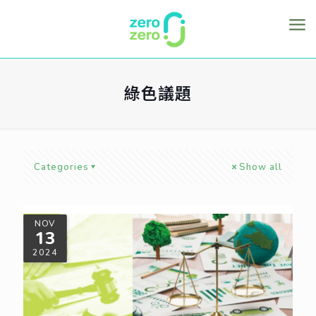
綠色議題
Categories
Show all
NOV
13
2024