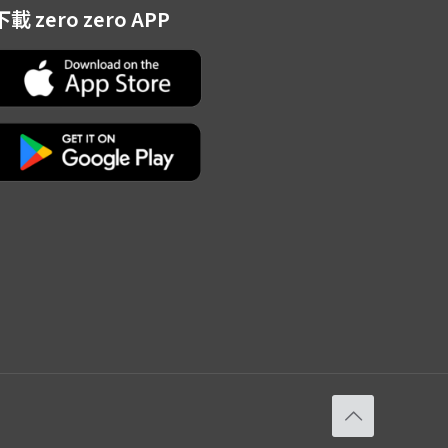
下載 zero zero APP