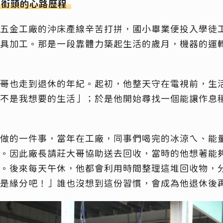
向街頭的心路歷程
五金工廠的沖床產線辛苦打拼，國小畢業便投入學徒
具加工。那是一段靠體力築起生活的歲月，機器的運
哥也走到退休的年紀。起初，他整天守在電視前，生
不是我想要的生活」；於是他開始尋找一個能讓作息
做的一件事，當年在工廠，同事們喝完的冰涼ㄟ、能
。因此廠長請莊大哥協助送去回收，當時的他想著能
。後來每天午休，他都會利用時間整理這堆回收物，
的是緣分吧！」誰也沒想到這份習慣，會成為他退休後