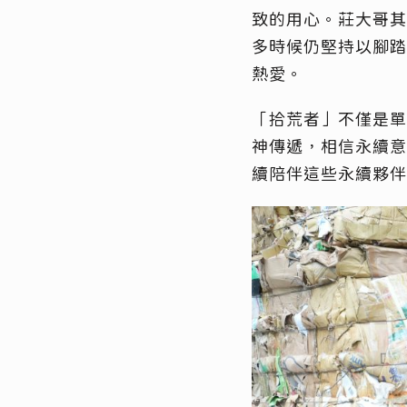
致的用心。莊大哥其
多時候仍堅持以腳踏
熱愛。
「拾荒者」不僅是單
神傳遞，相信永續意
續陪伴這些永續夥