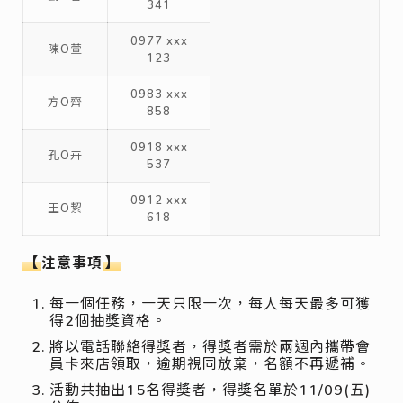
341
0977 xxx
陳O萱
123
0983 xxx
方O齊
858
0918 xxx
孔O卉
537
0912 xxx
王O絜
618
【
注意事項
】
每一個任務，一天只限一次，每人每天最多可獲
得2個抽獎資格。
將以電話聯絡得獎者，得獎者需於兩週內攜帶會
員卡來店領取，逾期視同放棄，名額不再遞補。
活動共抽出15名得獎者，得獎名單於11/09(五)