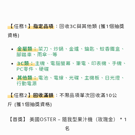
【
任務1
】指定品項
：回收3C與其他類
(獲1個抽獎
資格)
金屬類：
菜刀、炒鍋、金爐、鑰匙、蚊香鐵盒、
腳踏車、雨傘…等
3C類：
主機、電腦螢幕、筆電、印表機、手機、
PC零件、硬碟
其他類：
電池、電線、光碟、主機板、日光燈、
行動電源
【
任務2
】回收滿額
：不限品項單次回收滿10公
斤
(獲1個抽獎資格)
美國OSTER –
隨我型果汁機（玫瑰金）
【首獎】
* 1
名