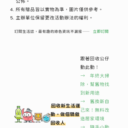
公佈。
所有贈品皆以實物為準，圖片僅供參考。
主辦單位保留更改活動辦法的權利。
訂閱生活誌，最有趣的綠色資訊不漏接——
立即訂閱
跟著回收公仔
動此動！
→ 年終大掃
除，幫舊物找
到新用途
→ 舊換新自
回收新生活運
己來！無料改
動。做個驕傲
造居家環境
回收人
→ 隨手小動