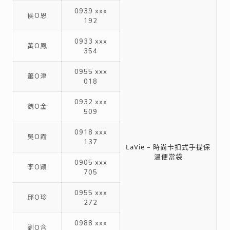
0939 xxx
侯O恩
192
0933 xxx
黃O鳳
354
0955 xxx
蕭O津
018
0932 xxx
魏O金
509
0918 xxx
吳O霞
137
LaVie – 時尚卡扣式手提保
溫便當袋
0905 xxx
李O穎
705
0955 xxx
邱O珍
272
0988 xxx
劉O含