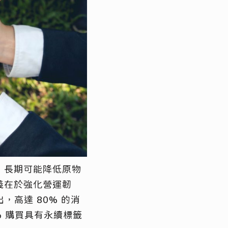
，長期可能降低原物
義在於強化營運韌
，高達 80% 的消
% 購買具有永續標籤