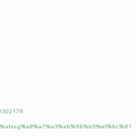
20302178
e6%98%afesg%e8%a7%a3%e6%96%b9%ef%bc%81