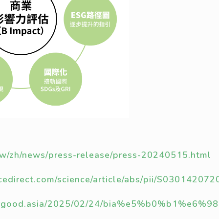
w/zh/news/press-release/press-20240515.html
cedirect.com/science/article/abs/pii/S03014207
ssforgood.asia/2025/02/24/bia%e5%b0%b1%