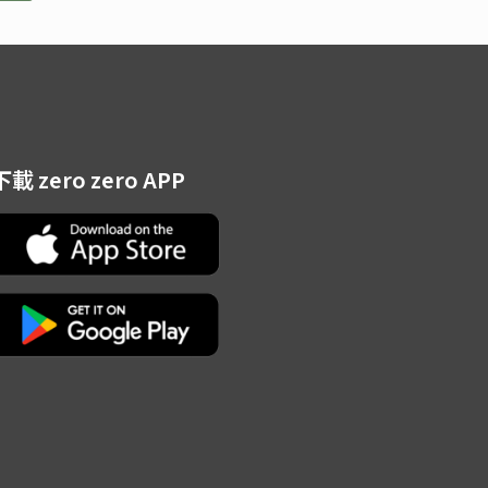
下載 zero zero APP