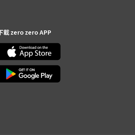
下載 zero zero APP