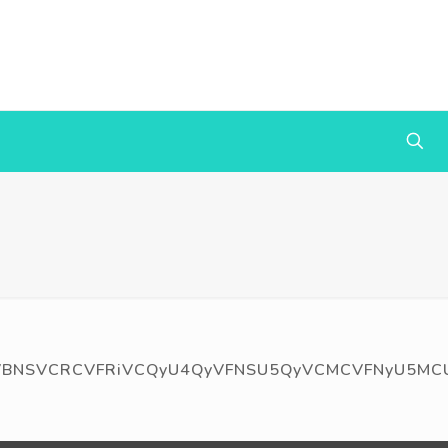
RCVFRiVCQyU4QyVFNSU5QyVCMCVFNyU5MCU4MyVFNSU4N