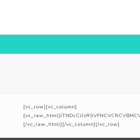
[vc_row][vc_column]
[vc_raw_html]JTNDcCUzRSVFNCVCRCVBMCVF
[/vc_raw_html][/vc_column][/vc_row]