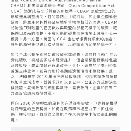
CBAM）和
美國
清潔競爭法案（Clean Competition Act,
CCA）逐漸成為全球貿易的新標準。CBAM 是歐盟推出的一
項碳邊界調整機制，目的是防止「碳洩漏」即企業
企圖
躲避
碳費
，
將生產
過程
轉移至環境監管標準較低的國家。CBAM
將對進口到歐盟的產品徵收與歐盟內部相同標準的碳費，確
保進口產品
的價格，
不會因逃避碳費而在市場上具有不公平
優勢。另一方面，美國的 CCA 也在考慮
實施
類似的措施，
針對能源密集型進口產品課稅，以維護國內企業的競爭力
。
如今
全球已有多國開始徵收碳稅或碳費，瑞典自 1991 年起
實施碳稅，
初期
能源成本
確實提升
，但企業
積極發展綠色能
源技術後，成本問題已
逐漸
改善
。此外，瑞典的企業和公眾
普遍支持此舉，認為有助於長期經濟和環境永續發展
；
反
之，法國曾在 2018 年推行燃料稅調漲，但民眾認為該項措
施加重生活成本，並訴求政府以更公平、公正的方式解決氣
候議題
。
氣候政策
的規劃與執行
，需要政府、企業和民眾
三
方
高度協調
來取得
共識。
邁向 2050 淨零轉型的旅程仍充滿許多變數，但這將是推動
能源轉型的重要契機，如何在政策和市場壓力下，抓住機
遇、迎接挑戰，將成為企業能否在未來競爭中脫穎而出的關
鍵。