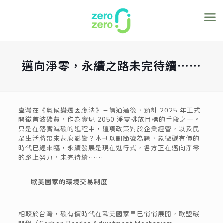
邁向淨零，永續之路未完待續……
臺灣在《氣候變遷因應法》三讀通過後，預計 2025 年正式
開徵首波碳費，作為實現 2050 淨零排放目標的手段之一。
只是在落實減碳的進程中
，這項政策對於企業經營
，以及民
眾生活將
帶來
甚麼影響？
本刊以刪節號為題，象徵碳有價的
時代已經來臨，永續發展是現在進行式，各方正在邁向淨零
的路上努力，未完待續……
歐美國家的環境交易制度
相較於台灣，碳有價時代在歐美國家早已悄悄展開，
歐盟碳
關稅（Carbon Border Adjustment Mechanism,