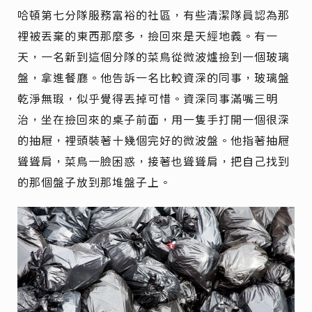
哈頓第七分隊服務富裕的社區，有些清潔隊員認為那
裡被丟棄的東西那麼多，撿回來是天經地義。有一
天，一名新到這個分隊的菜鳥從微波爐撿到一個玻璃
盤，拿進餐廳。他告訴一名比較資深的同事，玻璃盤
乾淨無瑕，似乎覺得丟掉可惜。資深同事滿嘴三明
治，坐在撿回來的桌子前面，用一隻手打開一個很深
的抽屜，裡頭裝著十幾個完好的微波盤。他指著抽屜
聳聳肩，菜鳥一臉困惑，接著也聳聳肩，把自己找到
的那個盤子放到那堆盤子上。