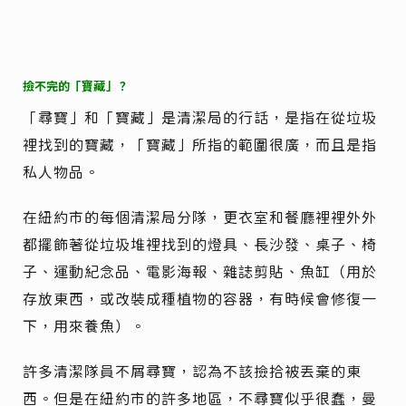
撿不完的「寶藏」？
「尋寶」和「寶藏」是清潔局的行話，是指在從垃圾
裡找到的寶藏，「寶藏」所指的範圍很廣，而且是指
私人物品。
在紐約市的每個清潔局分隊，更衣室和餐廳裡裡外外
都擺飾著從垃圾堆裡找到的燈具、長沙發、桌子、椅
子、運動紀念品、電影海報、雜誌剪貼、魚缸（用於
存放東西，或改裝成種植物的容器，有時候會修復一
下，用來養魚）。
許多清潔隊員不屑尋寶，認為不該撿拾被丟棄的東
西。但是在紐約市的許多地區，不尋寶似乎很蠢，曼