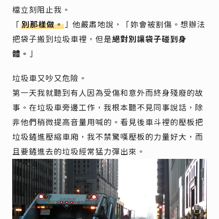
檔立刻阻止我。
「
別那樣做。
」他嚴肅地說，「妳會被割傷。想辦法
把袋子搬到垃圾車裡，但是
絕對別讓袋子碰到身
體。
」
垃圾車又吵又危險。
第一天我就聽到有人因為受傷和意外而終身殘廢的故
事。在垃圾車旁邊工作，我根本聽不見同事說話，除
非他們稍微提高音量用喊的。看見後車斗裡的壓板把
垃圾鏟進壓縮車廂，我不禁驚嘆壓板的力量好大，而
且要鏟進去的垃圾經常猛力彈出來。