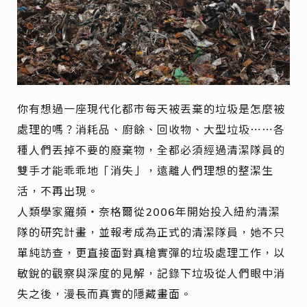
你有想過一座現代化都市每天被丟棄的垃圾是怎麼被
處理的嗎？消耗品、廚餘、回收物、大型垃圾⋯⋯各
種人們丟掉不要的廢棄物，全都必須經過清潔隊員的
雙手才能乖乖地「消失」，遠離人們理想的整潔生
活，不再出現。
人類學家羅頻・奈格爾從2006年開始投入紐約清潔
隊的研究計畫，並報考成為正式的清潔隊員，她不只
單純訪查，更直接面對真槍實彈的垃圾處理工作，以
敏銳的觀察與深度的見解，記錄下垃圾從人們眼中消
失之後，漫長而真實的隱藏畫面。