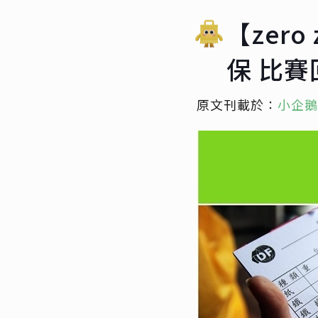
【zer
保 比
原文刊載於：
小企鵝