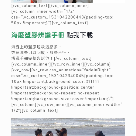
[/vc_column_text][/vc_column_inner]
[vc_column_inner width=”1/2″
css=”.vc_custom_1531042206443{padding-top:
50px !important;}”][vc_column_text]
海廢塑膠辨識手冊
點我下載
海灘上的塑膠垃圾這麼多，
究竟哪些可以回收，哪些不行，
辨識手冊完整告訴你！[/vc_column_text]
[/vc_column_inner][/vc_row_inner][/vc_column]
[/vc_row][vc_row css_animation=”fadeInRight”
css=”.vc_custom_1531042340045{padding-top:
10px !important;background-color: #ffffff
!important;background-position: center
!important;background-repeat: no-repeat
!important;background-size: cover !important;}”]
[vc_column][vc_row_inner][vc_column_inner width=”
1/2″][vc_column_text]