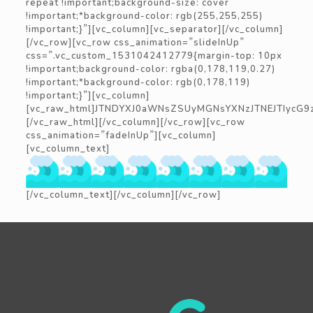
repeat !important;background-size: cover
!important;*background-color: rgb(255,255,255)
!important;}”][vc_column][vc_separator][/vc_column]
[/vc_row][vc_row css_animation=”slideInUp”
css=”.vc_custom_1531042412779{margin-top: 10px
!important;background-color: rgba(0,178,119,0.27)
!important;*background-color: rgb(0,178,119)
!important;}”][vc_column]
[vc_raw_html]JTNDYXJ0aWNsZSUyMGNsYXNzJTNEJTIycG
[/vc_raw_html][/vc_column][/vc_row][vc_row
css_animation=”fadeInUp”][vc_column]
[vc_column_text]
[/vc_column_text][/vc_column][/vc_row]