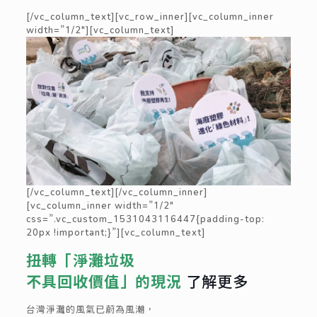
[/vc_column_text][vc_row_inner][vc_column_inner
width=”1/2″][vc_column_text]
[/vc_column_text][/vc_column_inner]
[vc_column_inner width=”1/2″
css=”.vc_custom_1531043116447{padding-top:
20px !important;}”][vc_column_text]
扭轉「淨灘垃圾
不具回收價值」的現況
了解更多
台灣淨灘的風氣已蔚為風潮，