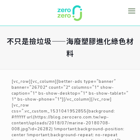
不只是撿垃圾——海廢塑膠進化綠色材
料
[vc_row][vc_column][better-ads type=”banner”
banner=”26702″ count=”2″ columns=”1″ show-
caption=”1″ bs-show-desktop=”1″ bs-show-tablet=”
1″ bs-show-phone=”1″][/vc_column][/vc_row]
[vc_row
css=”.vc_custom_1531041952855{background:
#ffffff url(https://blog.zerozero.com.tw/wp-
content/uploads/2018/07/marine-20180708-
008.jpg?id=26282) !important;background-position:
center !important;background-repeat: no-repeat