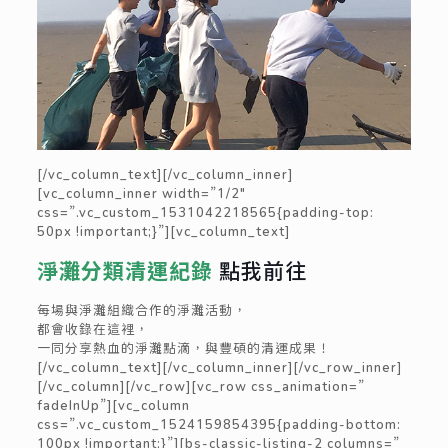
[/vc_column_text][/vc_column_inner]
[vc_column_inner width=”1/2″
css=”.vc_custom_1531042218565{padding-top:
50px !important;}”][vc_column_text]
淨灘分類清運紀錄
點我前往
每場與淨灘組織合作的淨灘活動，
都會收錄在這裡，
一同分享熱血的淨灘點滴，與豐碩的清運成果！
[/vc_column_text][/vc_column_inner][/vc_row_inner]
[/vc_column][/vc_row][vc_row css_animation=”
fadeInUp”][vc_column
css=”.vc_custom_1524159854395{padding-bottom:
100px !important;}”][bs-classic-listing-2 columns=”