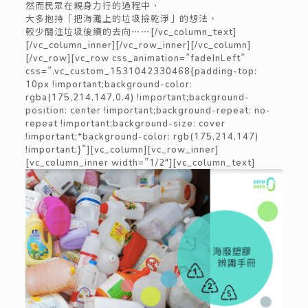
然而民眾在親身力行的過程中，
大多抱持「把海灘上的垃圾撿乾淨」的想法，
較少關注垃圾後續的去向⋯⋯
[/vc_column_text]
[/vc_column_inner][/vc_row_inner][/vc_column]
[/vc_row][vc_row css_animation=”fadeInLeft”
css=”.vc_custom_1531042330468{padding-top:
10px !important;background-color:
rgba(175,214,147,0.4) !important;background-
position: center !important;background-repeat: no-
repeat !important;background-size: cover
!important;*background-color: rgb(175,214,147)
!important;}”][vc_column][vc_row_inner]
[vc_column_inner width=”1/2″][vc_column_text]