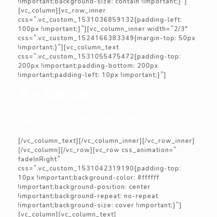
!important;background-size: contain !important;}”]
[vc_column][vc_row_inner
css=”.vc_custom_1531036859132{padding-left:
100px !important;}”][vc_column_inner width=”2/3″
css=”.vc_custom_1524166383349{margin-top: 50px
!important;}”][vc_column_text
css=”.vc_custom_1531055475472{padding-top:
200px !important;padding-bottom: 200px
!important;padding-left: 10px !important;}”]
不只是撿垃圾——
海廢塑膠進化綠色材料
[/vc_column_text][/vc_column_inner][/vc_row_inner]
[/vc_column][/vc_row][vc_row css_animation=”
fadeInRight”
css=”.vc_custom_1531042319190{padding-top:
10px !important;background-color: #ffffff
!important;background-position: center
!important;background-repeat: no-repeat
!important;background-size: cover !important;}”]
[vc_column][vc_column_text]