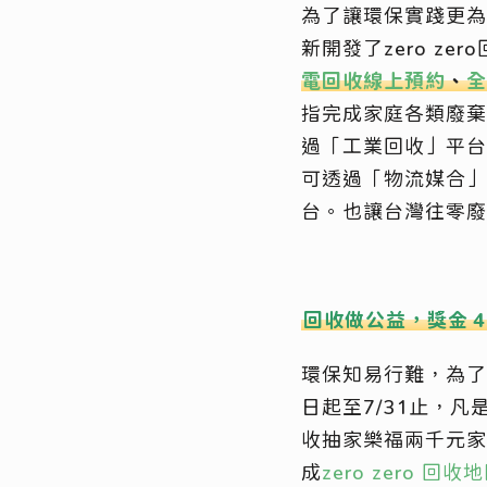
為了讓環保實踐更為
新開發了zero z
電回收線上預約
、
全
指完成家庭各類廢棄
過「工業回收」平台
可透過「物流媒合」
台。也讓台灣往零廢
回收做公益，獎金
4
環保知易行難，為了
日起至7/31止，凡
收抽家樂福兩千元家
成
zero zero 回收