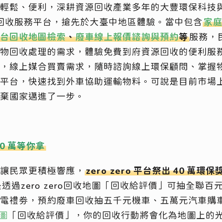
輕鬆、便利，深耕資源回收產業多年的大豐環保科技
ero回收服務平台，搶先於大臺中地區體驗。當中包含
家
台回收地圖檢索
、
廢車線上報價諮詢與預約
等
服務，
物回收處理的需求，體驗免費到府資源回收的便利服
，線上媒合買賣需求，隨時諮詢線上環保顧問、掌握
平台，快速找到外車協助運輸物料。可說是目前市場
棄國家邁進了一步。
0
萬等你拿
讓民眾更積極響應，
zero zero
平台祭出
40
萬環保
是透過zero zero回收地圖「回收給評價」可抽全聯
電禮劵，預約廢車回收抽五千元機車、五萬元汽車購
地圖
「回收給評價」，你的回收行動將會化為地圖上的