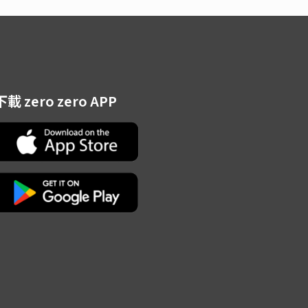
下載 zero zero APP