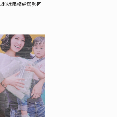
心和遮陽帽給弱勢回