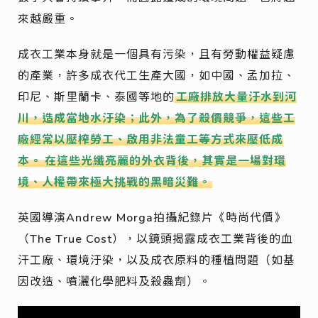
來越嚴重。
成衣工業本身就是一個具有污染，且有勞動權益疑慮
的產業，許多成衣代工生產大國，如中國、孟加拉、
印尼、斯里蘭卡、泰國等地的
工廠排放大量汙水到河
川，造成當地水汙染；此外，為了殺價競爭，這些工
廠經常以壓榨勞工、啟用非法童工等方式來壓低成
本。
在這些光纖亮麗的外衣背後，其實是一場對環
境、人權帶來極大挑戰的黑暗災難。
英國導演Andrew Morga拍攝紀錄片《時尚代價》
（The True Cost），以鏡頭揭露成衣工業背後的血
汗工廠、環境汙染，以及成衣原料的種植問題（如基
因改造、噴灑化學肥料及殺蟲劑）。