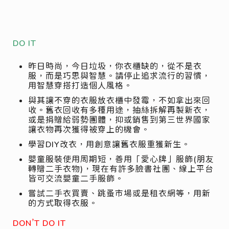
DO IT
昨日時尚，今日垃圾，你衣櫃缺的，從不是衣
服，而是巧思與智慧。請停止追求流行的習慣，
用智慧穿搭打造個人風格。
與其讓不穿的衣服放衣櫃中發霉，不如拿出來回
收。舊衣回收有多種用途，抽絲拆解再製新衣，
或是捐贈給弱勢團體，抑或銷售到第三世界國家
讓衣物再次獲得被穿上的機會。
學習DIY改衣，用創意讓舊衣服重獲新生。
嬰童服裝使用周期短，善用「愛心牌」服飾(朋友
轉贈二手衣物)，現在有許多臉書社團、線上平台
皆可交流嬰童二手服飾。
嘗試二手衣買賣、跳蚤市場或是租衣網等，用新
的方式取得衣服。
DON’T DO IT