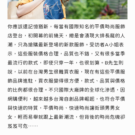
你應該還記憶猶新，每當有國際知名的平價時尚服飾
店登台，初開幕的前幾天，總是會湧現大排長龍的人
潮，只為搶購最新登場的新款服飾。受訪者A小姐表
示，這些服裝價格合理，品質也不錯，又有很多當季
最流行的款式，即使只穿一年，也很划算。B先生則
說，以前在台灣男生很難買衣服，現在有這些平價服
飾品牌進駐，買衣服變得很方便，款式、品質與價格
的比例都很合理。不只國際大廠牌的全球化滲透，因
網購便利，越來越多台灣自創品牌崛起，也符合平價
與快速的特質，平價時尚、快速時尚讓街頭男男女
女，輕而易舉就跟上最新潮流，但背後的時尚危機卻
岌岌可危……