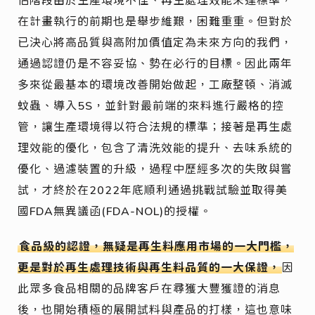
在計畫執行的前期也是舉步維艱，困難重重。但對於
已決心將高品質與高附加價值定為未來方向的我們，
通過認證仍是不容妥協、勢在必行的目標。因此兩年
多來從最基本的環境改善開始做起，工廠整頓、消滅
蚊蟲、導入5S，並針對最前端的來料進行嚴格的控
管，讓生產環境得以符合法規的標準；接著是再生處
理效能的優化，包含了清洗效能的提升、去味系統的
優化、過濾裝置的升級，過程中歷經多次的失敗與嘗
試，才終於在2022年底順利通過挑戰試驗並取得美
國FDA無異議函(FDA-NOL)的授權。
食品級的認證，無疑是再生料應用市場的一大門檻，
更是對於再生處理技術與再生料品質的一大保證，
因
此眾多食品相關的品牌客戶在尋獲大豐獲證的消息
後，也開始積極的展開試料與產品的打樣，這也意味