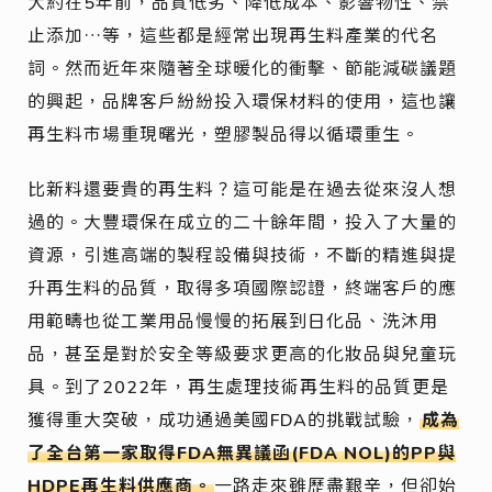
大約在5年前，品質低劣、降低成本、影響物性、禁
止添加…等，這些都是經常出現再生料產業的代名
詞。然而近年來隨著全球暖化的衝擊、節能減碳議題
的興起，品牌客戶紛紛投入環保材料的使用，這也讓
再生料市場重現曙光，塑膠製品得以循環重生。
比新料還要貴的再生料？這可能是在過去從來沒人想
過的。大豐環保在成立的二十餘年間，投入了大量的
資源，引進高端的製程設備與技術，不斷的精進與提
升再生料的品質，取得多項國際認證，終端客戶的應
用範疇也從工業用品慢慢的拓展到日化品、洗沐用
品，甚至是對於安全等級要求更高的化妝品與兒童玩
具。到了2022年，再生處理技術再生料的品質更是
獲得重大突破，成功通過美國FDA的挑戰試驗，
成為
了全台第一家取得FDA無異議函(FDA NOL)的PP與
HDPE再生料供應商。
一路走來雖歷盡艱辛，但卻始