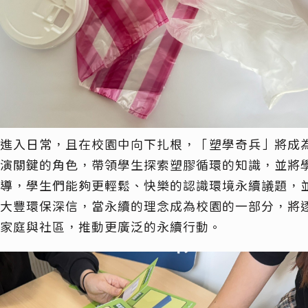
進入日常，且
在校園中
向下
扎根，「
塑學奇兵
」
將
成
演關鍵
的
角色，帶領學生探索塑膠循環的知識，並將
導，學生們
能夠更輕鬆、快樂的認識環境永續議題
，
大豐環保深信，
當永續
的理念成為校園的一部分，將
家庭與社區，推動更廣泛的永續行動。