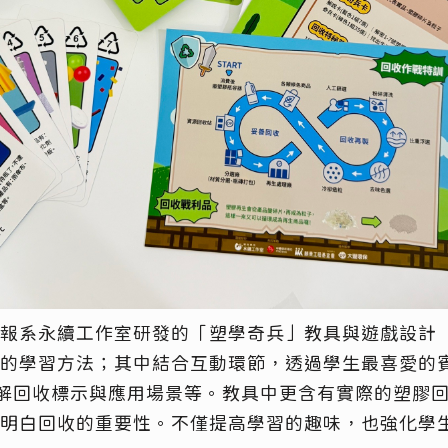
報系永續工作室研發的「塑學奇兵」教具與遊戲
設計
的學習
方法
；
其中結合
互動
環節
，
透過學生最喜愛的
解回收標示與應用場景
等
。
教具中更含有實際的塑膠
明白
回收的重要性。不僅提高學習的趣味，也強化學