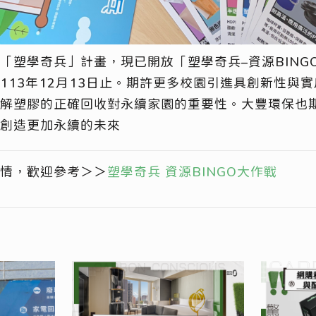
「
塑學奇兵
」計畫
，現已開放「
塑學奇兵
–
資源
BING
113
年
12
月
13
日止。
期許
更多校園引進具創新性與實
解塑膠
的正確
回收
對永續家園的
重要性。
大豐環保也
創造更加永續的未來
情，
歡迎參考
＞＞
塑學奇兵
資源
BINGO
大作戰