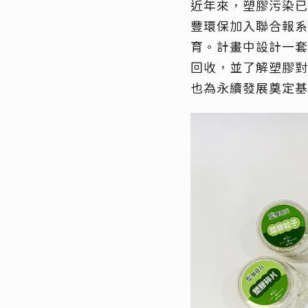
近年來，塑膠污染已
豐環保
加入
聯合報系
育。計畫
中
設計一套
回收，並了解塑膠對
也
為永續發展奠定基