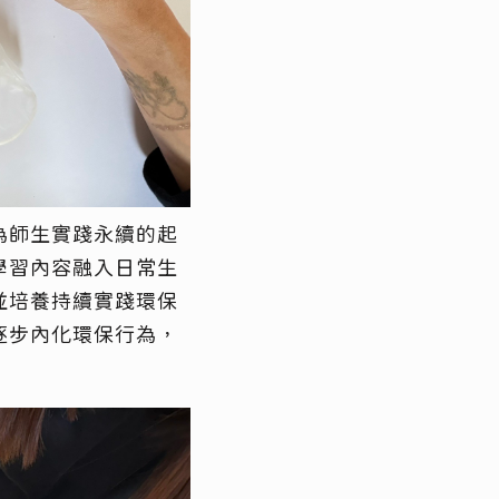
為
師生實踐
永續
的起
學習內容融入日常生
並
培養持續實踐環保
逐步內化環保行為，