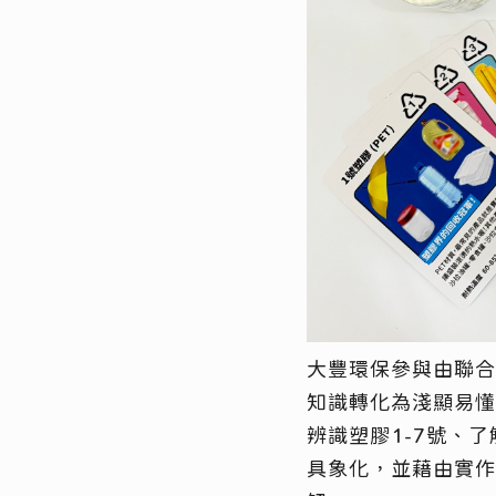
大豐環保參與由聯合
知
識轉化為
淺顯
易懂
辨識塑膠
1-7
號
、了
具
象
化
，並
藉由
實作