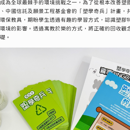
成為全球最棘手的環境挑戰之一
，
為了從根本改善塑
、中國信託及願景工程基金會
的
「
塑學奇兵
」
計畫
，
環保
教具，
期盼
學生透過有趣的學習方式，認識塑膠
環境的影響。透過寓教於樂的方式，將正確的回收觀
礎。