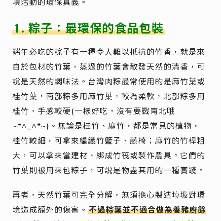
項活動的環保真義。
1. 粽子：最環保的食品包裝
端午必吃的粽子有一種令人難以抵抗的竹香，就是來
自於包材的竹葉，蒸過的竹葉會散發天然的清香，可
說是天然的調味法。台灣肉粽最常使用的是麻竹葉或
桂竹葉，南部粽多用麻竹葉，較為柔軟，北部粽多用
桂竹，手感較硬(一樣好吃，沒有要戰南北哦
~*^_^*~)。無論是桂竹、麻竹，都是常見的植物，
桂竹較細，可拿來編織竹籃子、藤椅；麻竹的竹桿粗
大，可以拿來當建材、綁成竹筏或製作農具。它們的
竹葉則被用來包粽子，可說是物盡其用的一種實踐。
再者，天然竹葉可完全分解，無須擔心製造垃圾對環
境造成額外的傷害。
不過粽葉並不適合做為養豬廚餘