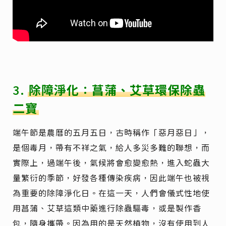
3.
除障淨化：菖蒲、艾草環保除蟲
二寶
端午節是農曆的五月五日，古時稱作「惡月惡日」，
是個毒月，帶有不祥之氣，給人多災多難的聯想，而
實際上，過端午後，氣候將會愈變愈熱，進入蛇蟲大
量繁衍的季節，好發各種傳染疾病，因此端午也被視
為重要的除障淨化日。在這一天，人們會儀式性地使
用菖蒲、艾草這類中藥進行除蟲驅毒，或是製作香
包，隨身攜帶。因為用的是天然植物，沒有使用到人