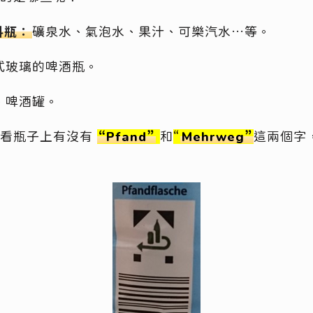
料瓶：
礦泉水、氣泡水、果汁、可樂汽水…等。
式玻璃的啤酒瓶。
、啤酒罐。
看看瓶子上有沒有
“Pfand”
和
“
Mehrweg”
這兩個字