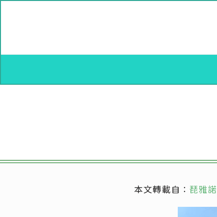
本文轉載自：
琵雅諾