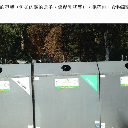
的塑膠（例如肉類的盒子，優酪乳瓶等），鋁箔包，食物罐頭