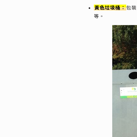
黃色垃圾桶：
包裝
等。