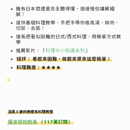
雖有日本腔還是完全聽得懂，語速慢但講解細
膩！
提供基礎料理教學，手把手帶你做高湯、綁肉、
切菜、去筋！
擅長把看似困難的日式/西式料理，用簡單方式教
學
推薦影片：「
料理の小知識系列
」
短評：
看起來困難，做起來原來這麼簡單！
料理難度：★★★★
溫柔人妻的療癒系料理教室
蘿潔塔的廚房
（117萬訂閱）