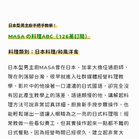
日本型男主廚手把手教學！
MASA
の料理ABC（126萬訂閱）
料理類別：日本料理/和風洋食
日本型男主廚MASA曾在日本、加拿大擔任過廚師，
現在則落腳台灣，很早就進入社群媒體經營料理教
學，影片中的他操著一口濃濃的日式國語，卻完全沒
有因此產生教學上的落差，語速頗慢的他，講解起料
理方法可說非常認真詳細。廚房新手按步驟操作，也
能輕鬆端出一道讓人眼睛為之一亮的日式料理哦！經
常教做一些看似費工，但其實操作起來一點都不難的
日式餐點。因為經營時間已經很久，建立起非常大