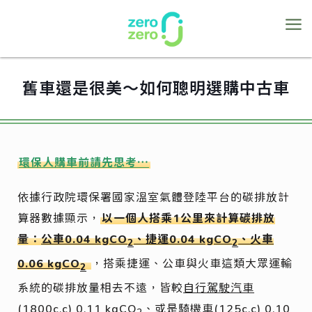
舊車還是很美～如何聰明選購中古車
環保人購車前請先思考…
依據行政院環保署國家溫室氣體登陸平台的碳排放計
算器數據顯示，
以一個人搭乘1公里來計算碳排放
量：
公車0.04 kgCO
、捷運0.04 kgCO
、火車
2
2
0.06 kgCO
，搭乘捷運、公車與火車這類大眾運輸
2
系統的碳排放量相去不遠，皆較
自行駕駛汽車
(1800c.c) 0.11 kgCO
、或是
騎
機車(125c.c) 0.10