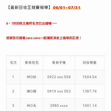
【最新回收王競賽報導】
06/01~07/31
6、7月回收王最終名次已出爐囉~~~
感謝各位跟著zero zero一起讓資源走上循環的正途！
名次
會員姓名
會員手機
回收總重
1
林O紋
0922 xxx 556
1504.54
2
陳O顯
0919 xxx 053
1387.76
3
林O夫
2980 xxxx
1001.14