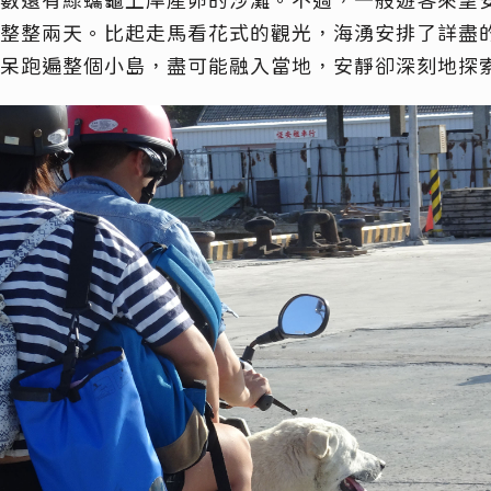
數還有綠蠵龜上岸產卵的沙灘。不過，一般遊客來望
整整兩天。比起走馬看花式的觀光，海湧安排了詳盡
呆跑遍整個小島，盡可能融入當地，安靜卻深刻地探