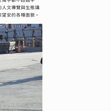
安幾乎都不超過半
的人文導覽與生態講
索望安的各種面貌。