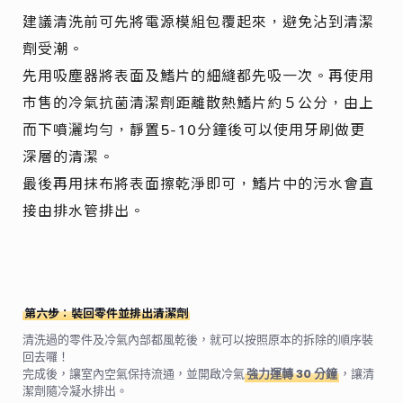
建議清洗前可先將電源模組包覆起來，避免沾到清潔
劑受潮。
先用吸塵器將表面及鰭片的細縫都先吸一次。再使用
市售的冷氣抗菌清潔劑距離散熱鰭片約５公分，由上
而下噴灑均勻，靜置5-10分鐘後可以使用牙刷做更
深層的清潔。
最後再用抹布將表面擦乾淨即可，鰭片中的污水會直
接由排水管排出。
第六步：裝回零件並排出清潔劑
清洗過的零件及冷氣內部都風乾後，就可以按照原本的拆除的順序裝
回去囉！
完成後，讓室內空氣保持流通，並開啟冷氣
強力運轉 30 分鐘
，讓清
潔劑隨冷凝水排出。