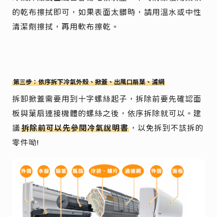
的乾布擦拭即可，如果表面太髒時，請用溫水或中性
清潔劑擦拭，再用軟布擦乾。
第三步：依序拆下冷氣外殼、掀蓋、出風口扇葉、濾網
拆卸掀蓋需要用到十字螺絲起子，拆除前要先確認面
板與葉扇連接機體的螺絲之後，依序拆除就可以。建
議
拆除前可以先參閱冷氣說明書
，以免拆到不該拆的
零件呦!