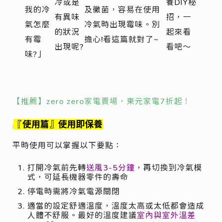
冷或是
養DIY秘
我的冷
及黴菌，容易在使用
有異味
招，一
氣怎麼
冷氣時出現霉味。別
的狀況
起來看
有霉
擔心!看這篇就對了~
出現呢?
看吧～
味?」
【推薦】zero zero家電賣場，東元家電7折起！
『使用篇』使用即保養
平時使用可以掌握以下要點：
打開冷氣前先轉
送風3-5分鐘
，再切換到冷氣模
式，可延長機器零件的壽命
停電時需將冷氣電源關閉
適當的設定舒適溫度，溫度太高或太低都會造成
人體不舒服。最好的溫度建議
室內與室外溫差