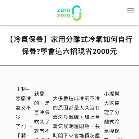
【冷氣保養】家用分離式冷氣如何自行
保養?學會這六招現省2000元
「啊~
親愛
小編幫
怎麼冷
大多數造成冷氣不冷
的，是
大家整
氣又不
的原因都是太久沒有
否冷氣
理了分
冷
清潔冷氣機，加上台
吹久了
離式冷
了?」、
灣氣候潮溼悶熱，長
就有不
氣機保
「啊~
時間下來會堆積灰塵