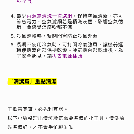
5~7 ℃
最少
兩週需清洗一次濾網
，保持空氣清新、亦可
節省電力。空氣濾網若是積滿灰塵，影響空氣循
環，會感覺怎麼吹都不涼
冷氣運轉時，緊閉門窗防止冷氣外漏
長期不使用冷氣時，可打開冷氣強風，讓機器運
轉使機器內部保持乾燥。冷氣機內部乾燥後，為
了安全起見，請
拔去電源插頭
『清潔篇』重點清潔
工欲善其事，必先利其器。
以下小編整理出清潔冷氣需要準備的小工具，清洗前
先準備好，才不會手忙腳亂呦