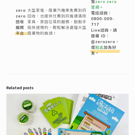
覽
zero zero
官網
。
zero
大型家電、廢棄汽機車免費到府
電話諮詢：
zero
回收，也提供付費到府搬運清除
0800-009-
回收
家具、家庭垃圾的服務，動動手
717
服務
指快速預約，輕鬆解決處理大型
Line諮詢，請
平台
廢棄物的麻煩！
搜尋 ID：
@zerozero，
或
點此
加為好
友。
Related posts