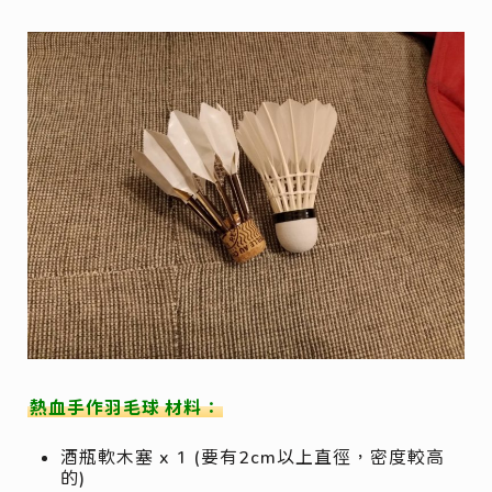
熱血手作羽毛
球
材料：
酒瓶軟木塞 x 1 (要有2cm以上直徑，密度較高
的)