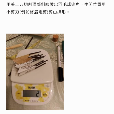
用美工刀切割頂部鈄線做出羽毛球尖角，中間位置用
小剪刀(例如修眉毛剪)剪山拱形。