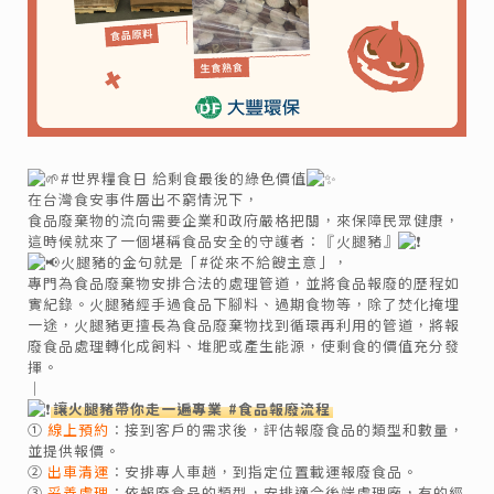
#世界糧食日 給剩食最後的綠色價值
在台灣食安事件層出不窮情況下，
食品廢棄物的流向需要企業和政府嚴格把關，來保障民眾健康，
這時候就來了一個堪稱食品安全的守護者：『火腿豬』
火腿豬的金句就是「#從來不給餿主意」，
專門為食品廢棄物安排合法的處理管道，並將食品報廢的歷程如
實紀錄。火腿豬經手過食品下腳料、過期食物等，除了焚化掩埋
一途，火腿豬更擅長為食品廢棄物找到循環再利用的管道，將報
廢食品處理轉化成飼料、堆肥或產生能源，使剩食的價值充分發
揮。
｜
讓火腿豬帶你走一遍專業 #食品報廢流程
①
線上預約
：接到客戶的需求後，評估報廢食品的類型和數量，
並提供報價。​
②
出車清運
：安排專人車趟，到指定位置載運報廢食品。​
③
妥善處理
：依報廢食品的類型，安排適合後端處理廠，有的經