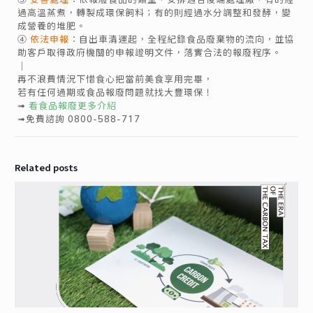
過高溫蒸煮，轉製成環保飼料；有的則經過水分調整和發酵，變
成營養的堆肥。​
④
依法申報
：自出車清運起，全程紀錄食品廢棄物的流向，並協
助客戶取得政府機關的申報證明文件，落實合法的報廢程序。
｜
再不浪費情況下惜食心把當前美食享用完畢，
若有任何過期或食品報廢問題就找大豐環保！
➟
看食品報廢更多介紹
➟免費諮詢 0800-588-717
Related posts