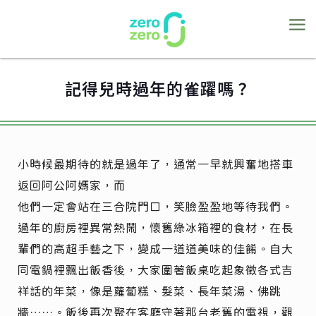
記得兒時過年的雀躍嗎？
小時候最期待的就是過年了，通常一早就興奮地搭車
返回阿公阿媽家，而
他們一定會站在三合院門口，笑臉盈盈地等待我們。
過年的廚房裡異常熱鬧，懷舊綠冰箱裡的食材
，
在長
輩們的高超手藝之下，變成一道道美味的佳餚。自大
同電鍋裡飄出飯香後，大家圍著飯桌吃起象徵各式吉
祥話的年菜，像是蘿蔔糕、髮菜、長年菜湯、佛跳
牆
……
。飯後再次聚在客廳守著那台老舊的電視，觀