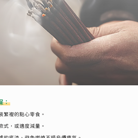
保：
裝繁複的點心零食。
款式，或適度減量。
爐的底渣，避免燃燒不順烏煙瘴氣。