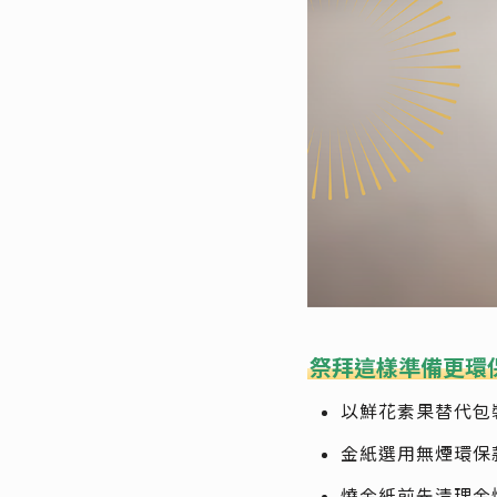
祭拜這樣準備更環
以鮮花素果替代包
金紙選用無煙環保
燒金紙前先清理金