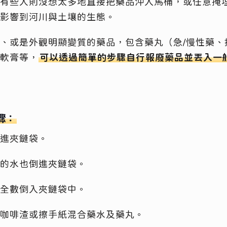
有些人則沒想太多地直接把藥品沖入馬桶，或任意掩
影響到河川與土壤的生態。
、或是外觀明顯變質的藥品，包含藥丸（急/慢性藥、
軟膏等，
可以透過簡單的步驟自行報廢藥品並丟入一
驟：
進夾鏈袋。
的水也倒進夾鏈袋。
全數倒入夾鏈袋中。
咖啡渣或擦手紙混合藥水及藥丸。