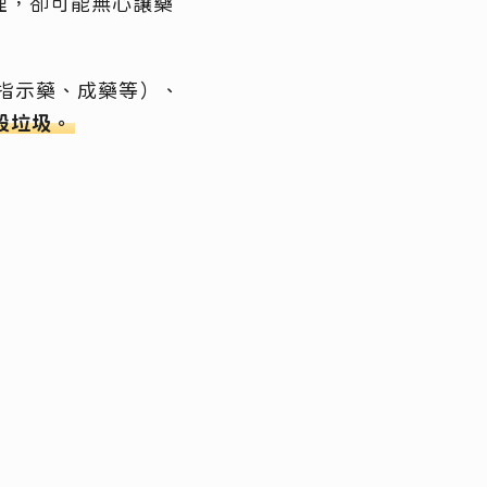
埋，卻可能無心讓藥
指示藥、成藥等）、
般垃圾。