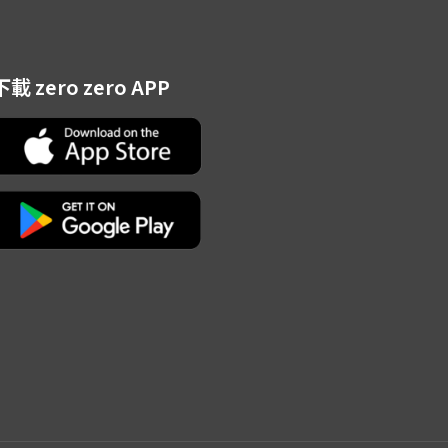
下載 zero zero APP