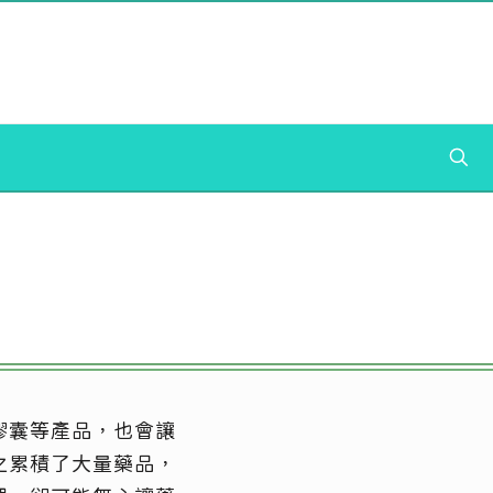
篇
膠囊等產品，也會讓
之累積了大量藥品，