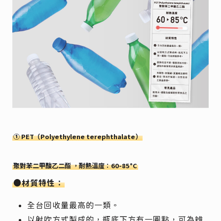
① PET（Polyethylene terephthalate）
聚對苯二甲酸乙二酯 ，耐熱溫度：60-85°C
●材質特性：
全台回收量最高的一類。
以射吹方式製成的，瓶底下方有一圓點，可為辨