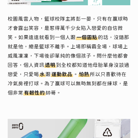
校園風雲人物，籃球校隊主將彭一晏，只有在贏球時
才會露出笑容，是惹得萬千少女陷入戀愛的自信微
笑。如果遠遠就看到一個人跟
一個圓點
的話，沒錯那
就是他，總是籃球不離手。上場即稱霸全場，球場上
威風凜凜，下場後卻單純的像個孩子。問什麼他都會
回答，個人資訊
透明
到全校都知道他母胎單身沒談過
戀愛，只愛喝
水
跟
運動飲品
。
怕熱
所以只喜歡待在
冷氣房裡打球。為了贏球可以無時無刻都在練球，是
個非常
有韌性的
帥哥。