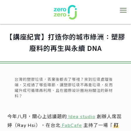
【講座紀實】打造你的城市綠洲：塑膠
廢料的再生與永續 DNA
台灣的塑膠垃圾，丟棄後都去了哪裡？來到垃圾處理後
端，又經過了哪些環節，讓塑膠垃圾不再是垃圾，反而
躍升成可循環再利用、且在國際設計圈紛紛關注的新材
料？
今年八月，關心上述議題的
!dea studio
創辦人席蕊
婷（Ray Hsi），在台北
FabCafe
主持了一場「
打