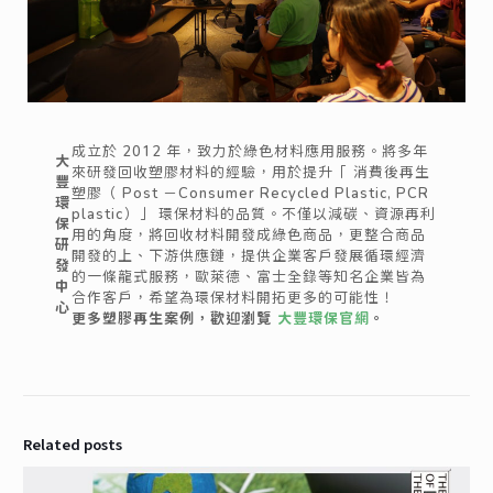
成立於 2012 年，致力於綠色材料應用服務。將多年
大
來研發回收塑膠材料的經驗，用於提升「 消費後再生
豐
塑膠（ Post －Consumer Recycled Plastic, PCR
環
plastic）」 環保材料的品質。不僅以減碳、資源再利
保
用的角度，將回收材料開發成綠色商品，更整合商品
研
開發的上、下游供應鏈，提供企業客戶發展循環經濟
發
的一條龍式服務，歐萊德、富士全錄等知名企業皆為
中
合作客戶，希望為環保材料開拓更多的可能性！
心
更多塑膠再生案例，歡迎瀏覽
大豐環保官網
。
Related posts