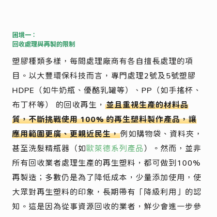
困境一：
回收處理與再製的限制
塑膠種類多樣，每間處理廠商有各自擅長處理的項
目。以大豐環保科技而言，專門處理2號及5號塑膠
HDPE（如牛奶瓶、優酪乳罐等）、PP（如手搖杯、
布丁杯等） 的回收再生，
並且重視生產的材料品
質，不斷挑戰使用
100%
的再生塑料製作產品，讓
應用範圍更廣、更親近民生，
例如購物袋、資料夾，
甚至洗髮精瓶器（如
歐萊德系列產品
）。然而，並非
所有回收業者處理生產的再生塑料，都可做到100%
再製造；多數仍是為了降低成本，少量添加使用，使
大眾對再生塑料的印象，長期帶有「降級利用」的認
知。這是因為從事資源回收的業者，鮮少會進一步參