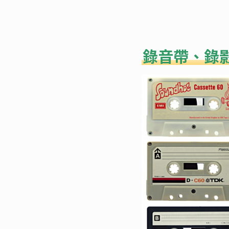
錄音帶、錄