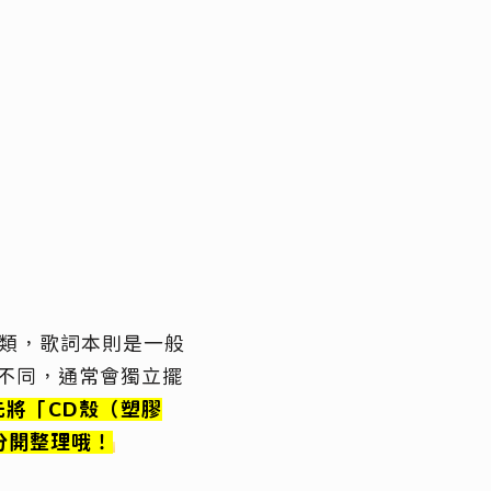
膠類，歌詞本則是一般
不同，通常會獨立擺
先將「CD殼（塑膠
分開整理哦！