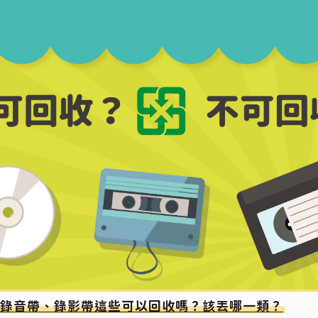
錄音帶、錄影帶這些可以回收嗎？該丟哪一類？