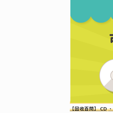
【回收百問】
CD
、