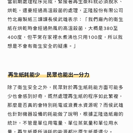
當前期處理程序完成，緊接著再生漿料就必須脫水、
烘乾，還要經過高溫殺菌的處理，正隆股份有限公司
竹北廠製紙三課課長侯武雄表示：「我們廠內的衛生
紙在烘乾時會經過熱風的高溫殺菌，大概是380至
400度，但平常在家裡水煮沸也只用100度，所以我
想是不會有衛生安全的疑慮。」
再生紙耗能少
民眾也能出一分力
除了衛生安全之外，民眾對於再生紙耗能方面可能多
少也會感到好奇，既然處理再生紙的程序如此繁複，
那麼是否真的會特別耗電或浪費水資源呢？而侯武雄
也針對機器設備的耗能做了說明，根據正隆造紙廠的
統計，不管是單位用電量、單位蒸氣量和單位用水
量，再生紙漿所消耗的能源都比原生紙漿還少。