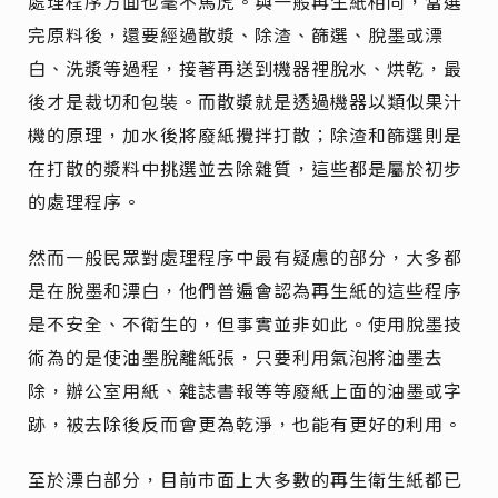
處理程序方面也毫不馬虎。與一般再生紙相同，當選
完原料後，還要經過散漿、除渣、篩選、脫墨或漂
白、洗漿等過程，接著再送到機器裡脫水、烘乾，最
後才是裁切和包裝。而散漿就是透過機器以類似果汁
機的原理，加水後將廢紙攪拌打散；除渣和篩選則是
在打散的漿料中挑選並去除雜質，這些都是屬於初步
的處理程序。
然而一般民眾對處理程序中最有疑慮的部分，大多都
是在脫墨和漂白，他們普遍會認為再生紙的這些程序
是不安全、不衛生的，但事實並非如此。使用脫墨技
術為的是使油墨脫離紙張，只要利用氣泡將油墨去
除，辦公室用紙、雜誌書報等等廢紙上面的油墨或字
跡，被去除後反而會更為乾淨，也能有更好的利用。
至於漂白部分，目前市面上大多數的再生衛生紙都已