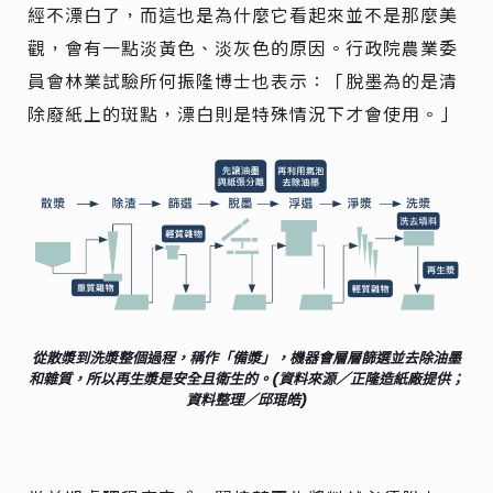
經不漂白了，而這也是為什麼它看起來並不是那麼美
觀，會有一點淡黃色、淡灰色的原因。行政院農業委
員會林業試驗所何振隆博士也表示：「脫墨為的是清
除廢紙上的斑點，漂白則是特殊情況下才會使用。」
從散漿到洗漿整個過程，稱作「備漿」，機器會層層篩選並去除油墨
和雜質，所以再生漿是安全且衛生的。(資料來源／正隆造紙廠提供；
資料整理／邱琨皓)