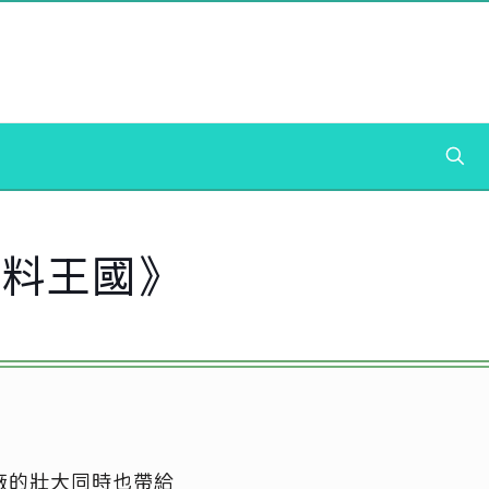
塑料王國》
廠的壯大同時也帶給