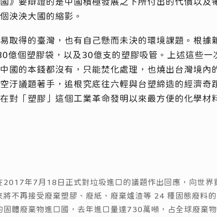
國》要辯證的是中國積極發展之下所付出的代價以及
個泱泱大國的縮影。
易取得的臺灣，也有自己懸而未決的環境課題。根據
80億個塑膠袋，以及30億支的塑膠吸管。上述這些一
中國的本錢都沒有，只能焚化處理，也燒出台灣境內
空汙議題著手，追根究底往六輕與台塑締造的經濟奇
在對「塑膠」這個工業革命發明以來最方便的化學材
在2017年7月18日正式對垃圾進口的議題作出回應，向世界
來將不再接受廢棄塑膠、廢紙、廢棄爐渣等 24 種固態廢料
的固體廢棄物進口國，去年進口量達730萬噸，占全球廢棄物