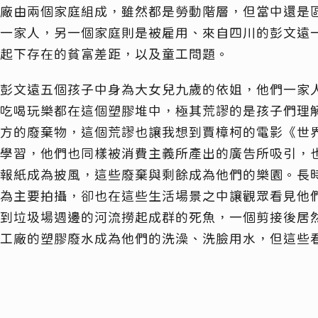
廠由兩個家庭組成，雖然都是勞動階層，但當中還是
一家人，另一個家庭則是被雇用、來自四川的彭文遠
起下存在的貧富差距，以及童工問題。
彭文遠五個孩子中身為大女兒九歲的依姐，他們一家
吃喝玩樂都在這個塑膠堆中，極其荒謬的是孩子們理
方的廢棄物，這個荒謬也讓我想到賈樟柯的電影《世
學習，他們也同樣被消費主義所產出的廣告所吸引，
報紙成為披風，這些廢棄與剩餘成為他們的樂園。長
為主要拍攝，卻也在這些生活場景之中讓觀眾看見他
到垃圾場週邊的河流撈起成群的死魚，一個剪接後居
工廠的塑膠廢水成為他們的洗澡、洗臉用水，但這些