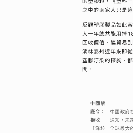
的塑膠粒，《塑料王
之中的兩家人只是這
反觀塑膠製品如此容
人一年總共能用掉1
回收價值，連貿易到
演林泰州近年來即從
塑膠汙染的探詢，都
問。
中國禁
廢令：
中國政府
拒收
通知，未
「洋垃
全球最大