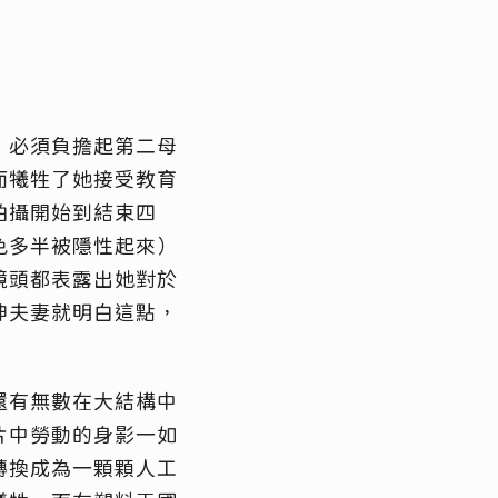
，必須負擔起第二母
而犧牲了她接受教育
拍攝開始到結束四
色多半被隱性起來）
鏡頭都表露出她對於
坤夫妻就明白這點，
還有無數在大結構中
片中勞動的身影一如
轉換成為一顆顆人工