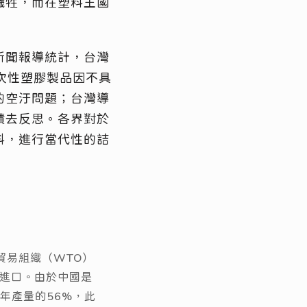
犧牲，而在塑料王國
新聞報導統計，台灣
次性塑膠製品因不具
的空汙問題；台灣導
蹟去反思。各界對於
料，進行當代性的詰
貿易組織（WTO）
的進口。由於中國是
年產量的56%，此