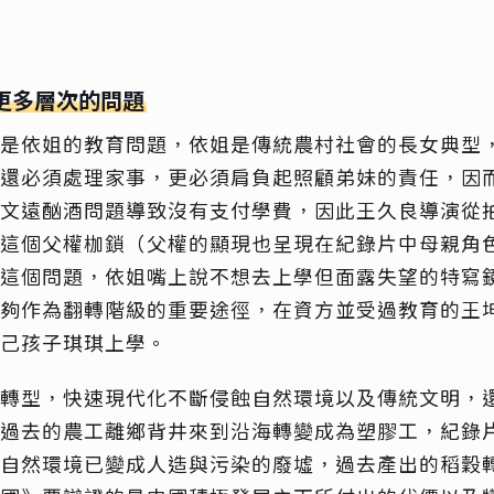
更多層次的問題
是依姐的教育問題，依姐是傳統農村社會的長女典型
還必須處理家事，更必須肩負起照顧弟妹的責任，因
文遠酗酒問題導致沒有支付學費，因此王久良導演從
這個父權枷鎖（父權的顯現也呈現在紀錄片中母親角
這個問題，依姐嘴上說不想去上學但面露失望的特寫
夠作為翻轉階級的重要途徑，在資方並受過教育的王
己孩子琪琪上學。
轉型，快速現代化不斷侵蝕自然環境以及傳統文明，
過去的農工離鄉背井來到沿海轉變成為塑膠工，紀錄
自然環境已變成人造與污染的廢墟，過去產出的稻穀