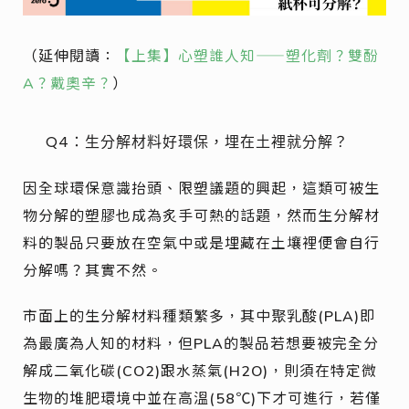
（延伸閱讀：
【上集】心塑誰人知——塑化劑？雙酚
A？戴奧辛？
）
Q4：生分解材料好環保，埋在土裡就分解？
因全球環保意識抬頭、限塑議題的興起，這類可被生
物分解的塑膠也成為炙手可熱的話題，然而生分解材
料的製品只要放在空氣中或是埋藏在土壤裡便會自行
分解嗎？其實不然。
市面上的生分解材料種類繁多，其中聚乳酸(PLA)即
為最廣為人知的材料，但PLA的製品若想要被完全分
解成二氧化碳(CO2)跟水蒸氣(H2O)，則須在特定微
生物的堆肥環境中並在高溫(58℃)下才可進行，若僅