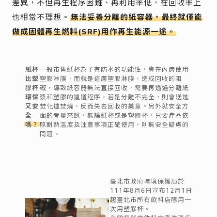
差異，不但再生程序困難、再利用率低，在回收率上
也相當不理想。
無法妥善分離的紙容器，最終就僅能
做成固體再生燃料(SRF)用作再生能源一途。
紙杯
一般市售紙杯為了有防水的功能性，會在內層使用
比塑
塑膠淋膜，而就是這層塑膠淋膜，造成回收的阻
膠杯
礙，導致紙容器無法直接回收，需要再透過分離紙
環保
漿和塑膠的這道程序，若是分離不完全，則會送進
又安
焚化爐焚燒，反而失去回收的美意。另外就安全方
全
面的考量來說，無論紙杯或是塑膠杯，只要產品依
嗎？
照耐熱溫度及注意事項正確使用，則無安全疑慮的
問題。
臺北市政府環境保護局於
111年8月6日宣布12月1日
起臺北市所有飲料店限用一
次用塑膠杯。