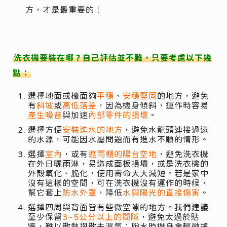
方，才是最重要的！
洗衣機要裝在哪？自己評估並不難，只要考慮以下幾
點：
選擇地面或檯面夠
平穩
、
安穩堅固
的地方，避免
有
斜坡
或
高低落差
，因為機身傾斜，運作時容易
產生噪音
與加速
內部零件的損壞
。
選擇方便
安裝進水的地方
，避免水龍頭連接過遠
的水源，可能因水壓問題而有進水不順的情形。
選擇
室內
，或有
遮雨棚的陽台空地
，避免洗衣機
在外日曬雨淋，易造成面板損壞，或是洗衣機的
外殼氧化、脆化，使用壽命大大減短。若是家中
沒有這樣的空間，可在洗衣機沒有運作的時候，
幫它套上
防水外罩
，降低
水與陽光的直接傷害
。
選擇四周與背面皆有些微空隙的地方。我們建議
至少保留
3~5公分以上的間隙
，避免太過於貼
牆，難以散熱與散去濕氣；脫水時機身會輕微搖