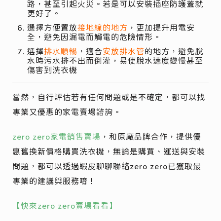
路，甚至引起火災。若是可以安裝插座防護蓋就
更好了。
選擇方便置放
接地線的地方
，更加提升用電安
全，避免因漏電而觸電的危險情形。
選擇
排水順暢
，適合
安放排水管
的地方，避免脫
水時污水排不出而倒灌，易使脫水速度變慢甚至
傷害到洗衣機
當然，自行評估若有任何問題或是不確定，都可以找
專業又優惠的家電賣場諮詢。
zero zero家電銷售賣場
，和原廠品牌合作，提供優
惠舊換新價格購買洗衣機，無論是購買、運送與安裝
問題，都可以透過蝦皮聊聊聯絡zero zero已獲取最
專業的建議與服務唷！
【快來zero zero賣場看看】