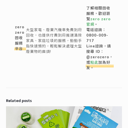
了解相關回收
服務，歡迎瀏
覽
zero zero
官網
。
zero
大型家電、廢棄汽機車免費到府
電話諮詢：
zero
回收，也提供付費到府搬運清除
0800-009-
回收
家具、家庭垃圾的服務，動動手
717
服務
指快速預約，輕鬆解決處理大型
Line諮詢，請
平台
廢棄物的麻煩!
搜尋 ID：
@zerozero，
或
點此
加為好
友。
Related posts