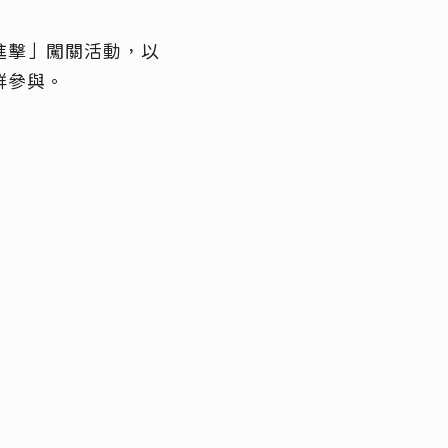
進擊」闖關活動，以
群參與。