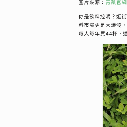
圖片來源：
青瓢
官網
你是飲料控嗎？逛街
料市場更是大爆發，
每人每年買44杯，