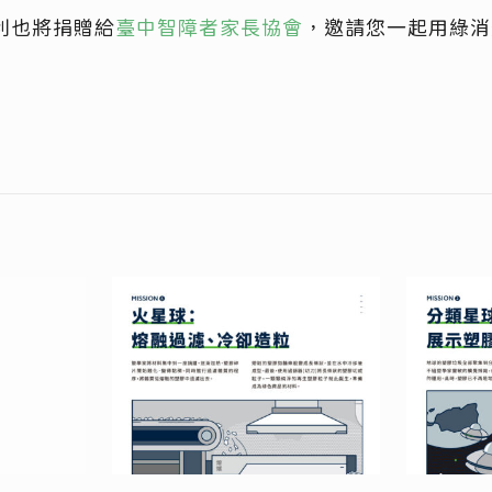
利也將捐贈給
臺中智障者家長協會
，邀
請您一起用綠消