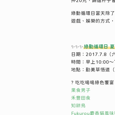
押20元，歸還杯子
綠動循環日當天除了
遊戲、娛樂的方式，
✨
✨
✨
綠動循環日 
日期：2017.7.8（
時間：早上10:00～
地點：勤美草悟道（
? 吃吃喝喝綠色饗宴
果食男子
禾豐田食
知耕鳥
Fukurou麝香貓