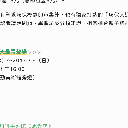
會退15元（意即租金5元）。
有塑求環保概念的市集外，也有獨家打造的「環保大
認識環境問題、學習垃圾分類知識，相當適合親子族
夏天最青登場
✨
✨
✨
六）～2017.7.9（日）
下午16:00
勤美術館旁邊）
風味咖啡手沖館《旭光店》