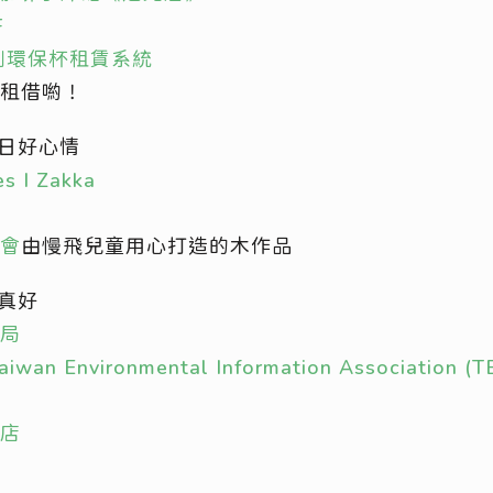
F
創環保杯租賃系統
租借喲！
每日好心情
s I Zakka
會
由慢飛兒童用心打造的木作品
你真好
局
 Environmental Information Association (TE
中店