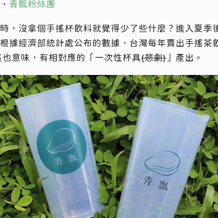
、
青瓢粉絲團
時，沒拿個手搖杯飲料就覺得少了些什麼？進入夏季
根據經濟部統計處公布的數據，台灣每年賣出手搖茶飲約
這也意味，有相對應的「一次性杯具
(悲劇)
」產出。