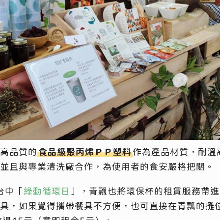
高品質的
食品級聚丙烯ＰＰ塑料
作為產品材質，耐溫高
並且與專業清洗廠合作，為使用者的食安嚴格把關。
的台中「
綠動循環日
」，青瓢也將環保杯的租賃服務帶進
具，如果覺得攜帶餐具不方便，也可直接在青瓢的攤