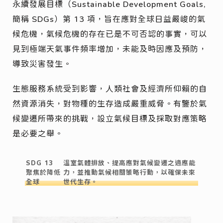
永續發展目標
（Sus
tainable Devel
opment G
oals,
簡稱
SDGs）
第
13
項，旨在應對全球日益嚴峻的氣
候危機，氣候危機的存在已是不可否認的事實，可以
見到極端天氣事件頻率增加，未能及時因應及預防，
導致災害發生。
生態服務系統受到影響，人類社會及經濟所仰賴的自
然資源消失，對物種的生存造成嚴重威脅。有鑒於氣
候變遷所帶來的挑戰，設立氣候目標及採取對應策略
是必要之舉。
SDG 13
溫室氣體排放、提高應對氣候變遷之適應能
聚焦於降低
力，並推動氣候相關策略行動，以確保未來
全球
世代生存。