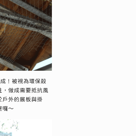
而成！被視為環保殺
性，做成需要抵抗風
於戶外的展板與掛
屋囉～