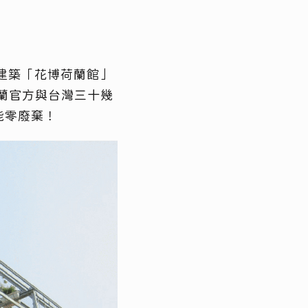
建築「花博荷蘭館」
蘭官方與台灣三十幾
能零廢棄！