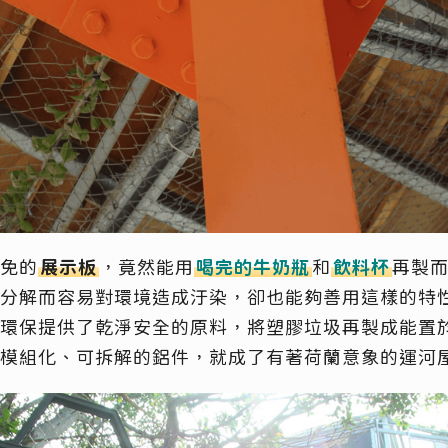
免的
展示板
，竟然能用
喝完的牛奶瓶
和
飲料杯
再製
分解而容易對環境造成汙染，卻也能夠善用這樣的特
環保提供了乾淨安全的原料，將塑膠垃圾再製成能置
模組化、可拆解的鋁件，就成了有著荷蘭意象的運河