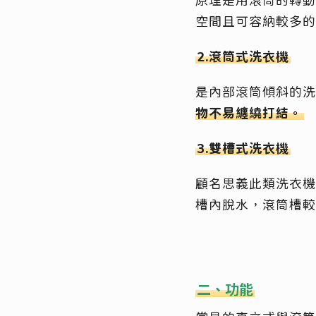
原理是用滾筒的轉動
空間且可容納較多的
2.滾筒式洗衣機
是內部滾筒傾斜的洗
物不易纏繞打結。
3.雙槽式洗衣機
顧名思義此類洗衣機
槽內脫水，滾筒槽較
二、功能