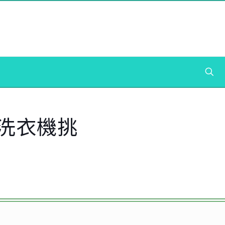
】洗衣機挑