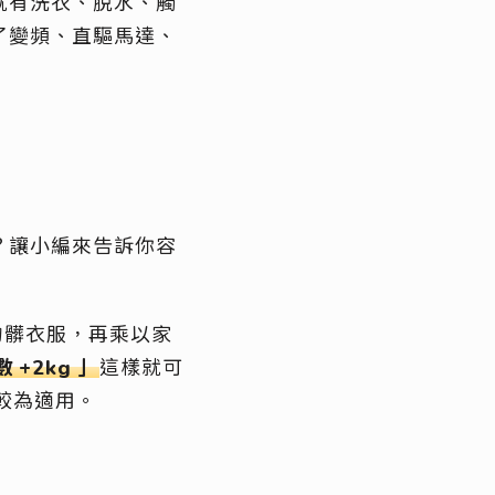
就有洗衣、脫水、觸
了變頻、直驅馬達、
？讓小編來告訴你容
的髒衣服，再乘以家
數
+2kg
」
這樣就可
機較為適用。