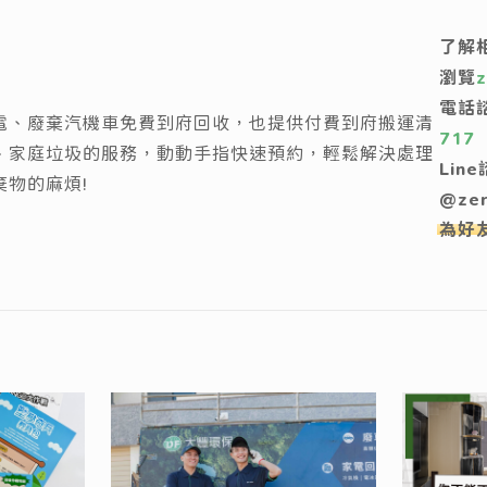
了解
瀏覽
電話
電、廢棄汽機車免費到府回收，也提供付費到府搬運清
717
、家庭垃圾的服務，動動手指快速預約，輕鬆解決處理
Lin
棄物的麻煩!
@ze
為好