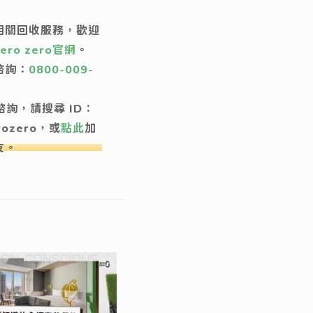
相關回收服務，歡迎
zero zero官網
。
諮詢：
0800-009-
e諮詢，請搜尋 ID：
rozero，或
點此
加
友。