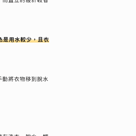
，而直立的設計較省
色是用水較少，且衣
手動將衣物移到脫水