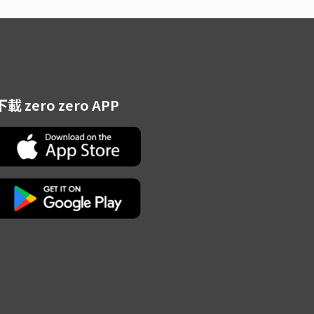
下載 zero zero APP