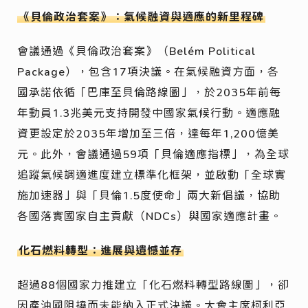
《貝倫政治套案》：氣候融資與適應的新里程碑
會議通過《貝倫政治套案》（Belém Political
Package），包含17項決議。在氣候融資方面，各
國承諾依循「巴庫至貝倫路線圖」，於2035年前每
年動員1.3兆美元支持開發中國家氣候行動。適應融
資更設定於2035年增加至三倍，達每年1,200億美
元。此外，會議通過59項「貝倫適應指標」，為全球
追蹤氣候調適進度建立標準化框架，並啟動「全球實
施加速器」與「貝倫1.5度使命」兩大新倡議，協助
各國落實國家自主貢獻（NDCs）與國家適應計畫。
化石燃料轉型：進展與遺憾並存
超過88個國家力推建立「化石燃料轉型路線圖」，卻
因產油國阻撓而未能納入正式決議。大會主席柯利亞