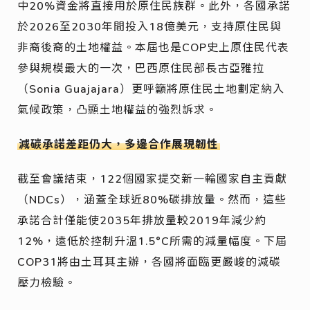
中20%資金將直接用於原住民族群。此外，各國承諾
於2026至2030年間投入18億美元，支持原住民與
非裔後裔的土地權益。本屆也是COP史上原住民代表
參與規模最大的一次，巴西原住民部長古亞雅拉
（Sonia Guajajara）更呼籲將原住民土地劃定納入
氣候政策，凸顯土地權益的強烈訴求。
減碳承諾差距仍大，多邊合作展現韌性
截至會議結束，122個國家提交新一輪國家自主貢獻
（NDCs），涵蓋全球近80%碳排放量。然而，這些
承諾合計僅能使2035年排放量較2019年減少約
12%，遠低於控制升溫1.5°C所需的減量幅度。下屆
COP31將由土耳其主辦，各國將面臨更嚴峻的減碳
壓力檢驗。