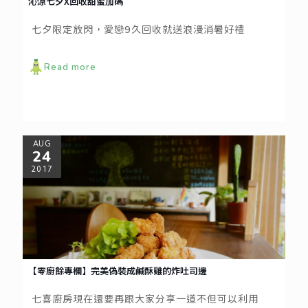
沁涼七夕X回收甜蜜加碼
七夕限定放閃，愛戀9久回收就送浪漫消暑好禮
Read more
AUG
24
2017
【零廚餘專欄】完美偽裝成鹹酥雞的炸吐司邊
七喜廚房現在還要再跟大家分享一道不但可以利用