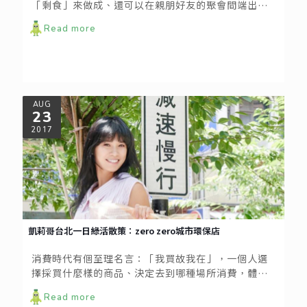
「剩食」來做成、還可以在親朋好友的聚會間端出來
製造歡樂笑果的趣味料理——「完美偽裝成鹹酥雞的炸
Read more
吐司邊」。
AUG
23
2017
凱莉哥台北一日綠活散策：zero zero城市環保店
消費時代有個至理名言：「我買故我在」，一個人選
擇採買什麼樣的商品、決定去到哪種場所消費，體現
他的品味、愛好、價值觀。你是否有統計過你最常去
Read more
的商店、場所呢？城市中有不少凝聚強大綠色能量的