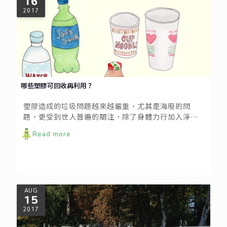
16
2017
哪些塑膠可回收再利用？
塑膠造成的垃圾問題越來越嚴重，尤其是海廢的問
題，更受到世人普遍的關注，除了身體力行加入淨灘
的行列外，我們還可以做到最基本、簡單的事情，就
Read more
是日常的垃圾分類與資源回收。
AUG
15
2017