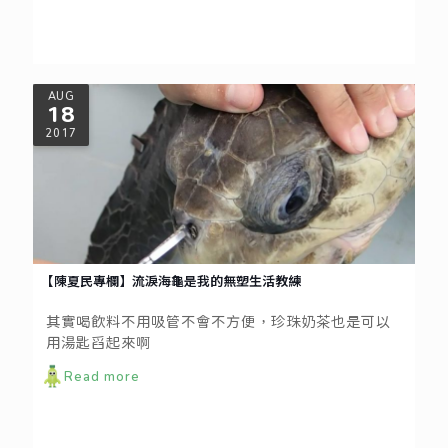
好所在，經常到訪，總能補充滿滿的綠色能量，不
信？！zero zero本期邀請到旅遊部落客&辣媽咪代表
「村子裡的凱莉哥」來當一日導遊，帶你一遊大台北
地區，探索滿載綠力的好地方。
AUG
18
2017
【陳夏民專欄】流淚海龜是我的無塑生活教練
其實喝飲料不用吸管不會不方便，珍珠奶茶也是可以
用湯匙舀起來啊
Read more