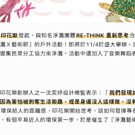
印花樂
發起，與知名淨灘團體
RE-THINK 重新思考
灘Ｘ藝術節」的戶外活動！即將於11/4於盛大舉辦。
邀集民眾分工協力來淨灘，活動中還加入了音樂舞蹈
印花樂創辦人之一沈奕妤設計總監表示：「
我們發現
因為害怕被剝奪生活樂趣、或是身邊沒人這樣做、沒
份環保給人的距離感，印花樂開始思考，該如何發揮專
，有個平易近人的環保第一步，於是催生了『淨灘藝