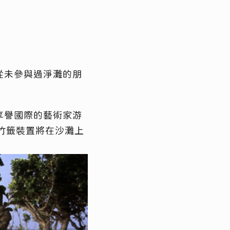
從未參與過淨灘的朋
享譽國際的藝術家游
竹籤裝置將在沙灘上
。