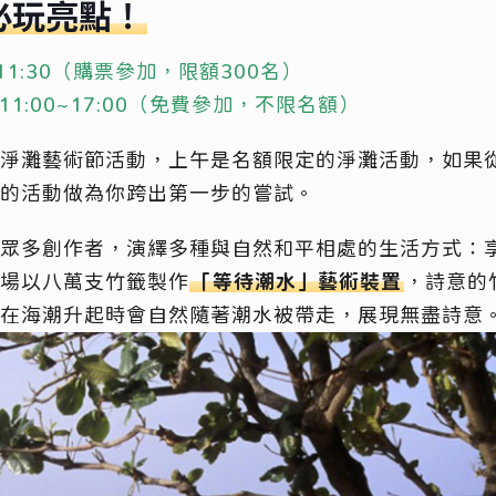
必玩亮點！
11:30（購票參加，限額300名）
1:00~17:00（免費參加，不限名額）
淨灘藝術節活動，上午是名額限定的淨灘活動，如果
的活動做為你跨出第一步的嘗試。
眾多創作者，演繹多種與自然和平相處的生活方式：
場以八萬支竹籤製作
「等待潮水」藝術裝置
，詩意的
在海潮升起時會自然隨著潮水被帶走，展現無盡詩意