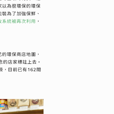
家以為很環保的環保
包裝為了加強保鮮、
收系統被再次利用
，
己的環保商店地圖，
念的店家標註上去。
，目前已有162間