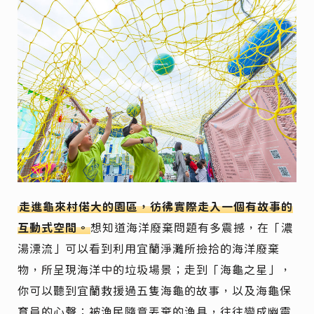
走進龜來村偌大的園區，彷彿實際走入一個有故事的
互動式空間。
想知道海洋廢棄問題有多震撼，在「濃
湯漂流」可以看到利用宜蘭淨灘所撿拾的海洋廢棄
物，所呈現海洋中的垃圾場景；走到「海龜之星」，
你可以聽到宜蘭救援過五隻海龜的故事，以及海龜保
育員的心聲；被漁民隨意丟棄的漁具，往往變成幽靈