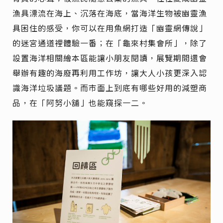
漁具漂流在海上、沉落在海底，當海洋生物被幽靈漁
具困住的感受，你可以在用魚網打造「幽靈網傳說」
的迷宮通道裡體驗一番；在「龜來村集會所」，除了
設置海洋相關繪本區能讓小朋友閱讀，展覽期間還會
舉辦有趣的海廢再利用工作坊，讓大人小孩更深入認
識海洋垃圾議題。而市面上到底有哪些好用的減塑商
品，在「阿努小舖」也能窺探一二。