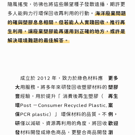
隨風搖曳，彷彿也將這些願望種子發散遠播，期許更
多人能夠力行環保回收再利用的行動。
海洋廢棄問題
的確與塑膠息息相關，但若能人人實踐回收，推行再
生利用，讓廢棄塑膠能再運用到正確的地方，或許是
解決環境難題的最佳解答。
成立於 2012 年，致力於綠色材料應
更多
大
用服務。將多年來研發回收塑膠材料的
塑膠
豐
經驗，用於提升「 消費後再生塑膠（
再生
環
Post －Consumer Recycled Plastic,
案
保
PCR plastic）」 環保材料的品質。不
例，
研
僅以減碳、資源再利用的角度，將回收
歡迎
發
材料開發成綠色商品，更整合商品開發
瀏