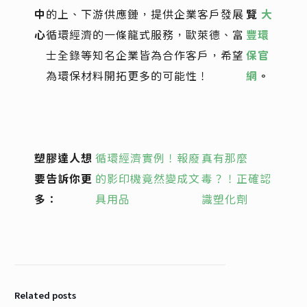
中
的上、下游供應鏈，提供企業客戶發展
覽
大
心
循環經濟的一條龍式服務，歐萊德、富
豐環
士全錄等知名企
業皆為合作客戶，希望
保官
為環保材料開拓更多的可能性！
網
。
塑膠達人想
循環經濟實例！報廢
真有那麼
要告訴你更
的影印機竟然變成文
毒？！正確認
多：
具用品
識塑化劑
Related posts