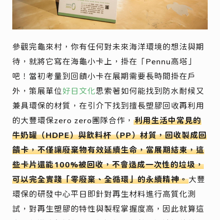
參觀完龜來村，你有任何對未來海洋環境的想法與期
待，就將它寫在海龜小卡上，掛在「Pennu高塔」
吧！當初考量到回饋小卡在展期需要長時間掛在戶
外，策展單位
好日文化
思索著如何能找到防水耐候又
兼具環保的材質，在引介下找到擅長塑膠回收再利用
的大豐環保zero zero團隊合作，
利用生活中常見的
牛奶罐（HDPE）與飲料杯（PP）材質，回收製成回
饋卡，不僅讓廢棄物有效延續生命，當展期結束，這
些卡片還能100%被回收，不會造成一次性的垃圾，
可以完全實踐「零廢棄、全循環」的永續精神。
大豐
環保的研發中心平日即針對再生材料進行高質化測
試，對再生塑膠的特性與製程掌握度高，因此就算這