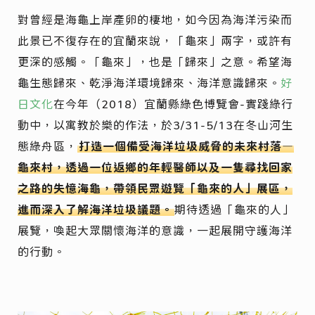
對曾經是海龜上岸產卵的棲地，如今因為海洋污染而
此景已不復存在的宜蘭來說，「龜來」兩字，或許有
更深的感觸。「龜來」，也是「歸來」之意。希望海
龜生態歸來、乾淨海洋環境歸來、海洋意識歸來。
好
日文化
在今年（2018）宜蘭縣綠色博覽會-實踐綠行
動中，以寓教於樂的作法，於3/31-5/13在冬山河生
態綠舟區，
打造一個備受海洋垃圾威脅的未來村落—
龜來村，透過一位返鄉的年輕醫師以及一隻尋找回家
之路的失憶海龜，帶領民眾遊覽「龜來的人」展區，
進而深入了解海洋垃圾議題。
期待透過「龜來的人」
展覽，喚起大眾關懷海洋的意識，一起展開守護海洋
的行動。