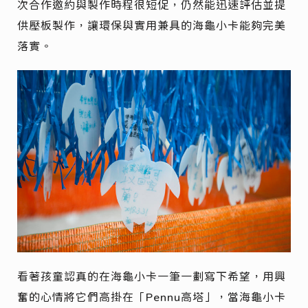
次合作邀約與製作時程很短促，仍然能迅速評估並提
供壓板製作，讓環保與實用兼具的海龜小卡能夠完美
落實。
看著孩童認真的在海龜小卡一筆一劃寫下希望，用興
奮的心情將它們高掛在「Pennu高塔」，當海龜小卡