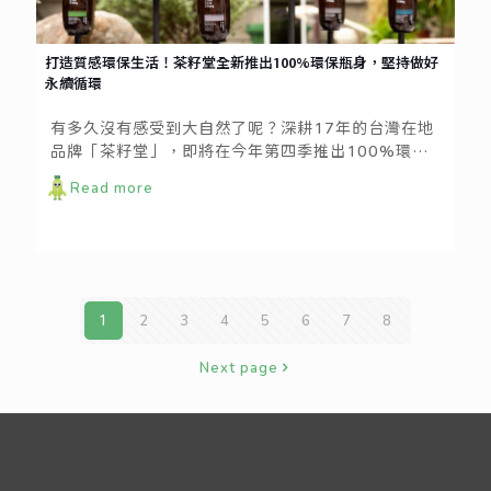
打造質感環保生活！茶籽堂全新推出100%環保瓶身，堅持做好
永續循環
有多久沒有感受到大自然了呢？深耕17年的台灣在地
品牌「茶籽堂」，即將在今年第四季推出100%環保
瓶身，以全新風貌與大家見面喔！即日起至10/24在
Read more
松菸登場「大地癒所」品牌年度特展，親臨現場感受
那份對自然、土地的熱愛~
1
2
3
4
5
6
7
8
Next page