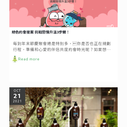
綠色約會提案​ 挑戰戀情升溫3步驟！
每到年末節慶聚會總是特別多，你是否也正在規劃
行程，準備和心愛的伴侶共度約會時光呢？如果想來
點不一樣的浪漫提案，不妨參考以下的好點子，不僅
Read more
浪漫，更兼具體貼地球的心；讓兩人的甜蜜時光，和
永續相連相存！
OCT
21
2021