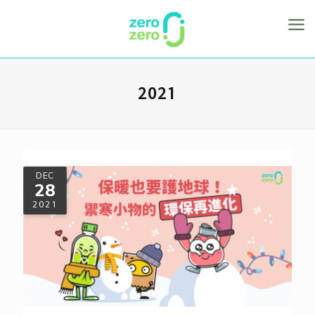
2021
DEC
28
2021