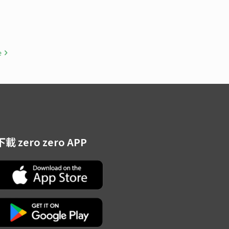
e
下載 zero zero APP