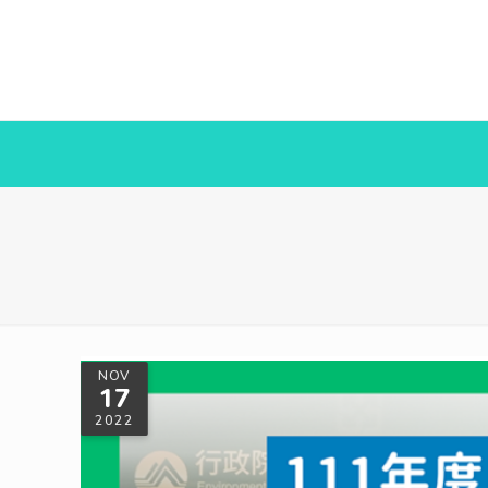
NOV
17
2022