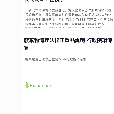
「新北市資源循環教育基地」為大豐環保首次於政府標案執
行設備規劃，是全臺首座結合環教功能及AI回收系統自動化
分選的資收細分選場。預計將於今年(111)底完工。今日(26)
新北市長侯友宜特別蒞臨現場，視察興建工程與試運作，大
豐環保期望以此處作為資收分選場的標竿，將模式拓展至全
台各地，對於資收產業帶來實質性的提升。
Read more
廢棄物清理法修正重點說明-行政院環保
署
廢棄物清理法修正重點說明-行政院環保署
Read more