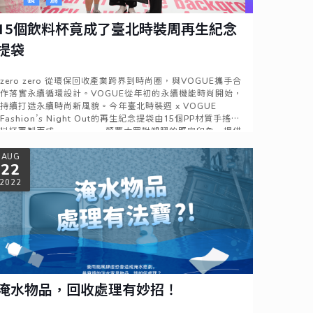
15個飲料杯竟成了臺北時裝周再生紀念
提袋
zero zero 從環保回收產業跨界到時尚圈，與VOGUE攜手合
作落實永續循環設計。VOGUE從年初的永續機能時尚開始，
持續打造永續時尚新風貌。今年臺北時裝週 x VOGUE
Fashion’s Night Out的再生紀念提袋由15個PP材質手搖飲
料杯再製而成，zero zero顛覆大眾對塑膠的既定印象，提供
再生材料新選擇，成了解決環境問題的方法之一，然而落實
Read more
回收分類後的再次創造，是推動永續循環的無形力量。
AUG
22
2022
淹水物品，回收處理有妙招！