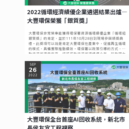
2022循環經濟績優企業遴選結果出爐—
大豐環保榮獲「銀質獎」
大豐環保非常榮幸能獲得環保署資源循環績優企業「循環組
銀質獎」的肯定，並於111年10月28日到現場參與頒獎典
禮。此獎項可以說是肯定大豐環保在產業中，促進再生循環
的模式，具備實際推動績效。環保署以政策引導的方式，推
動資源循環零廢棄，頒獎獎勵資源循環績優企業，鼓勵國內
業者積極促進再生粒料循環利用，並朝向跨界合作。
Read more
SEP
26
2022
大豐環保全台首座AI回收系統，新北市
長侯友宜工程視察