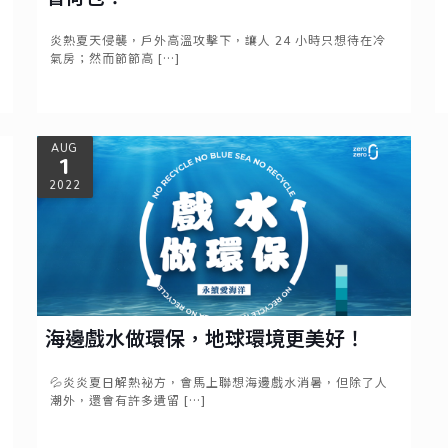
炎熱夏天侵襲，戶外高溫攻擊下，讓人 24 小時只想待在冷
氣房；然而節節高
[…]
Read more
AUG
1
2022
海邊戲水做環保，地球環境更美好！
💦炎炎夏日解熱祕方，會馬上聯想海邊戲水消暑，但除了人
潮外，還會有許多遺留
[…]