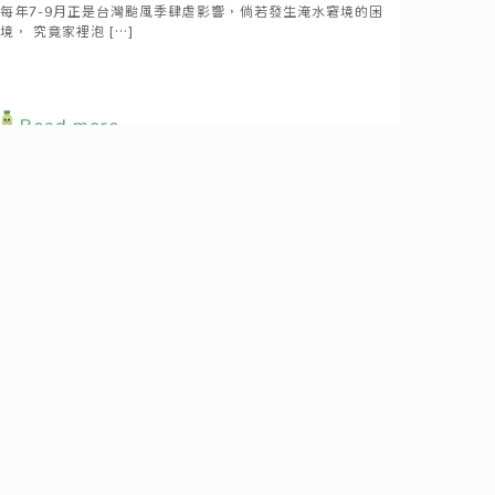
每年7-9月正是台灣颱風季肆虐影響，倘若發生淹水窘境的困
境， 究竟家裡泡
[…]
Read more