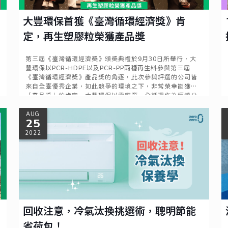
大豐環保首獲《臺灣循環經濟獎》肯
定，再生塑膠粒榮獲產品獎
第三屆《臺灣循環經濟獎》頒獎典禮於9月30日所舉行，大
豐環保以PCR-HDPE以及PCR-PP兩種再生料參與第三屆
《臺灣循環經濟獎》產品獎的角逐，此次參與評選的公司皆
來自全臺優秀企業，如此競爭的環境之下，非常榮幸能獲得
「產品獎」的肯定。大豐環保以零廢棄、全循環作為經營公
司的使命，將持續建構完善的循環再製體系，實現循環經
Read more
濟，促進企業永續發展。
AUG
25
2022
回收注意，冷氣汰換挑選術，聰明節能
省荷包！