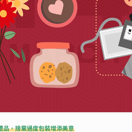
禮品，捨棄過度包裝增添美意​