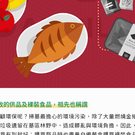
收的供品及裸裝食品，祖先也稱讚
顧環保呢？掃墓最擔心的環境污染，除了大量燃燒金
垃圾遺留在墓區林野中，造成髒亂與環境負擔。因此
意有到就好；購買祭品時也盡量自備餐盒購買裸裝食