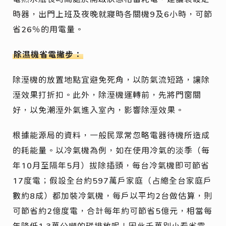
時器，出門上班及夜晚就寢時各關機9及6小時，可節
省26％的用電量。
除濕機省電撇步：
除溼機的放置地點宜避免死角，以防氣流短路，讓除
溼效果打折扣。此外，除溼機運轉前，先將門窗關
好，以免潮溼外氣進入室內，影響除溼效果。
根據能源局的資料，一般民眾常忽略電器待機所造成
的耗能量。以冷氣機為例，如在使用冷氣的淡季（每
年10月至隔年5月）拔除插頭，每台冷氣機即可節省
17度電；假設全台約597萬戶家庭（占總全台家庭戶
數約8成）都加裝冷氣機，每戶以平均2台做估算，則
可節省約2億度電，合計每年約可節省5億元，相當每
年降低1.3萬公噸的碳排放呢！因此千萬別小看省電