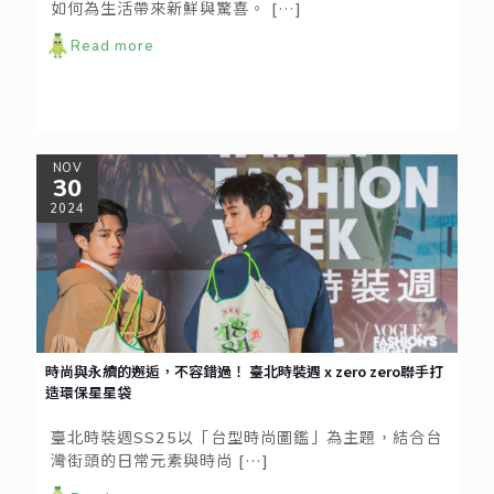
如何為生活帶來新鮮與驚喜。
[…]
Read more
NOV
30
2024
時尚與永續的邂逅，不容錯過！ 臺北時裝週 x zero zero聯手打
造環保星星袋
臺北時裝週SS25以「台型時尚圖鑑」為主題，結合台
灣街頭的日常元素與時尚
[…]