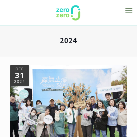
2024
DEC
31
2024