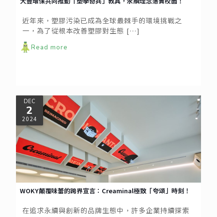
大豐環保共同推動「塑學奇兵」教具，永續理念落實校園！
近年來，塑膠污染已成為全球最棘手的環境挑戰之
一，為了從根本改善塑膠對生態
[…]
Read more
DEC
2
2024
WOKY顛覆味蕾的跨界宣言：Creaminal極致「夸頌」時刻！
在追求永續與創新的品牌生態中，許多企業持續探索