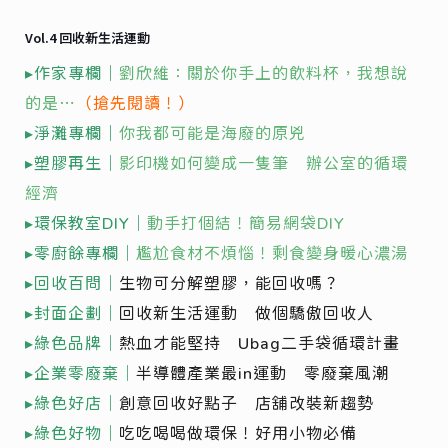
Vol.4 回收新生活運動
▸作家專欄｜
劉欣維：關於你手上的飲料杯，我想說
的是⋯
（搶先閱讀！）
▸淨灘專欄｜
你我都可能是海廢的原兇
▸塑膠再生｜
影印機如何變成一隻筆 辦公室的循環
經濟
▸環保教室DIY｜
動手打個結！簡易網袋DIY
▸零廚餘專欄｜
尷尬食材不煩惱！剩食變身暖心濃湯
▸回收百問｜
生物可分解塑膠，能回收嗎？
▸封面企劃｜
回收新生活運動 做個驕傲回收人
▸綠色品牌｜
熱血才能堅持 Ubag二手袋循環計畫
▸企業零廢棄｜
半導體產業最in運動 零廢棄風潮
▸綠色好店｜
創意回收好點子 店舖改裝新趨勢
▸綠色好物｜
吃吃喝喝做環保！好用小物必備