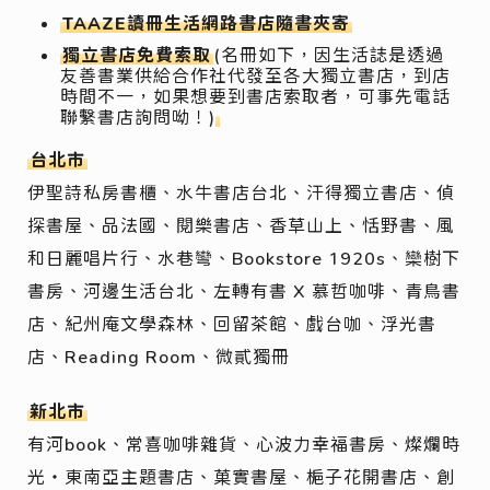
TAAZE讀冊生活網路書店隨書夾寄
獨立書店免費索取
(名冊如下，因生活誌是透過
友善書業供給合作社代發至各大獨立書店，到店
時間不一，如果想要到書店索取者，可事先電話
聯繫書店詢問呦！)
台北市
伊聖詩私房書櫃、水牛書店台北、汗得獨立書店、偵
探書屋、品法國、閱樂書店、香草山上、恬野書、風
和日麗唱片行、水巷彎、Bookstore 1920s、欒樹下
書房、河邊生活台北、左轉有書 X 慕哲咖啡、青鳥書
店、紀州庵文學森林、回留茶館、戲台咖、浮光書
店、Reading Room、微貳獨冊
新北市
有河book、常喜咖啡雜貨、心波力幸福書房、燦爛時
光‧東南亞主題書店、菓實書屋、梔子花開書店、創