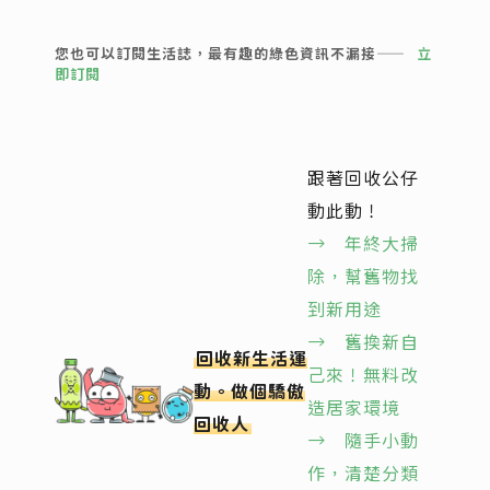
您也可以訂閱生活誌，最有趣的綠色資訊不漏接——
立
即訂閱
跟著回收公仔
動此動！
→ 年終大掃
除，幫舊物找
到新用途
→ 舊換新自
回收新生活運
己來！無料改
動。做個驕傲
造居家環境
回收人
→ 隨手小動
作，清楚分類