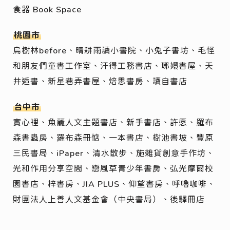
食器 Book Space
桃園市
烏樹林before、晴耕雨讀小書院、小兔子書坊、毛怪
和朋友們童書工作室、汗得工務書店、瑯嬛書屋、天
井逅書、新星巷弄書屋、焙思書房、讀自書店
台中市
實心裡、魚麗人文主題書店、新手書店、許愿、羅布
森書蟲房、羅布森冊惦、一本書店、樹池書坡、豐原
三民書局、iPaper、清水散步、施雜貨創意手作坊、
光和作用分享空間、戀風草青少年書房、弘光摩爾校
園書店、梓書房、JIA PLUS、仰望書房、呼嚕咖啡、
財團法人上善人文基金會（中央書局）、後驛冊店