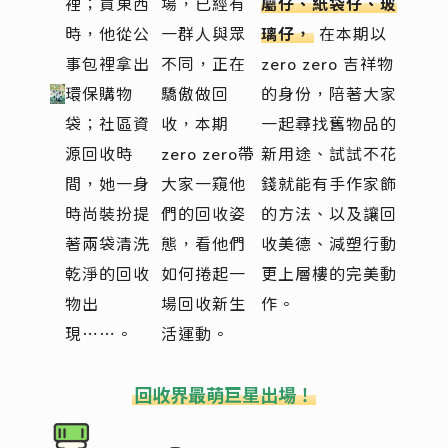
裡；買東西
場，已經有
屬仔、紙袋仔、玻
時，他從公
一群人與眾
璃仔，
在本期以
事包裡拿出
不同，正在
zero zero 吉祥物
環保購物
驕傲做回
的身份，陪著大家
袋；社區資
收，本期
一起尋找舊物品的
源回收時
zero zero帶
新用途、試試不花
間，她一身
大家一窺他
錢就能有手作家飾
時尚裝扮提
們的回收姿
的方法、以及讓回
著兩袋清洗
態，看他們
收美德、減塑行動
乾淨的回收
如何捲起一
更上層樓的完美動
物出
場回收新生
作。
現⋯⋯。
活運動。
回收界最萌巨星出場！