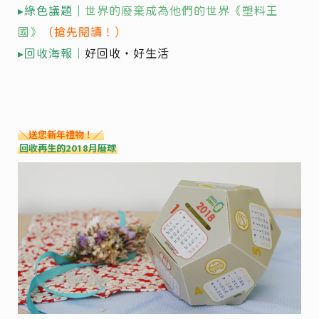
▸綠色議題｜
世界的廢棄成為他們的世界《塑料王
國》
（搶先閱讀！）
▸回收海報｜
好回收・好生活
＼送您新年禮物！／
回收再生的2018月曆球